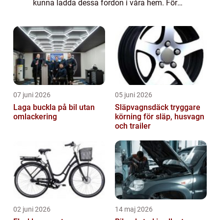
kunna ladda dessa fordon i våra hem. För
många hush&ar...
07 juni 2026
05 juni 2026
Laga buckla på bil utan
Släpvagnsdäck tryggare
omlackering
körning för släp, husvagn
och trailer
02 juni 2026
14 maj 2026