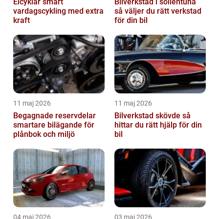
Elcyklar smart
Bilverkstad i sollentuna
vardagscykling med extra
så väljer du rätt verkstad
kraft
för din bil
11 maj 2026
11 maj 2026
Begagnade reservdelar
Bilverkstad skövde så
smartare bilägande för
hittar du rätt hjälp för din
plånbok och miljö
bil
04 maj 2026
03 maj 2026