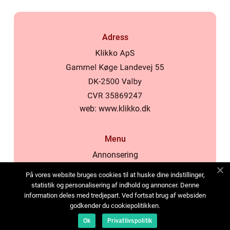
Adress
web:
www.klikko.dk
Menu
Annonsering
Om oss
På vores website bruges cookies til at huske dine indstillinger,
Cookies
statistik og personalisering af indhold og annoncer. Denne
information deles med tredjepart. Ved fortsat brug af websiden
Kontakta oss
godkender du cookiepolitikken.
Sitemap
Ok
Privatlivspolitik