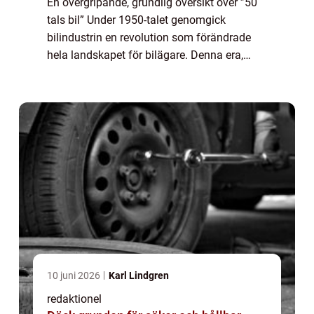
En övergripande, grundlig översikt över ”50
tals bil” Under 1950-talet genomgick
bilindustrin en revolution som förändrade
hela landskapet för bilägare. Denna era,
som ofta förknippas med nostalgi och stil,
introducerade ett flertal ikoni...
10 juni 2026
Karl Lindgren
redaktionel