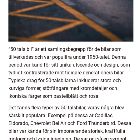
”50 tals bil” är ett samlingsbegrepp för de bilar som
tillverkades och var populära under 1950-talet. Denna
period var känd för sitt unika utseende och design, som
tydligt kontrasterade mot tidigare generationers bilar.
Typiska drag för 50-talsbilarna inkluderar stora och
kurviga former, stötfångare med kromdetaljer och
ikoniska färger som pastellblått och rosa.
Det fanns flera typer av 50-talsbilar, varav några blev
särskilt populära. Exempel på dessa är Cadillac
Eldorado, Chevrolet Bel Air och Ford Thunderbird. Dessa
bilar var kända för sin imponerande storlek, kraftfulla
motorer och lyxiga inredning. De var också en symbol