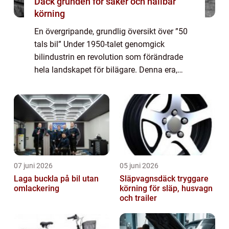
Däck grunden för säker och hållbar
körning
En övergripande, grundlig översikt över ”50
tals bil” Under 1950-talet genomgick
bilindustrin en revolution som förändrade
hela landskapet för bilägare. Denna era,
som ofta förknippas med nostalgi och stil,
introducerade ett flertal ikoni...
07 juni 2026
05 juni 2026
Laga buckla på bil utan
Släpvagnsdäck tryggare
omlackering
körning för släp, husvagn
och trailer