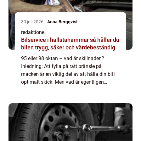
30 juli 2026
Anna Bergqvist
redaktionel
Bilservice i hallstahammar så håller du
bilen trygg, säker och värdebeständig
95 eller 98 oktan – vad är skillnaden?
Inledning: Att fylla på rätt bränsle på
macken är en viktig del av att hålla din bil i
optimalt skick. Men vad är egentligen
skillnaden mellan 95 och 98 oktan? Vilken
typ av bränsle är bäst för din bil och...