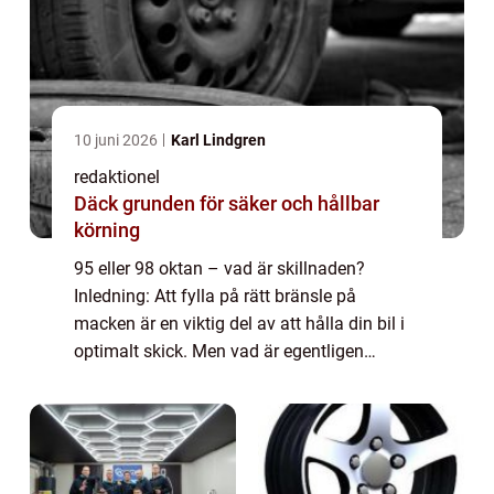
10 juni 2026
Karl Lindgren
redaktionel
Däck grunden för säker och hållbar
körning
95 eller 98 oktan – vad är skillnaden?
Inledning: Att fylla på rätt bränsle på
macken är en viktig del av att hålla din bil i
optimalt skick. Men vad är egentligen
skillnaden mellan 95 och 98 oktan? Vilken
typ av bränsle är bäst för din bil och...