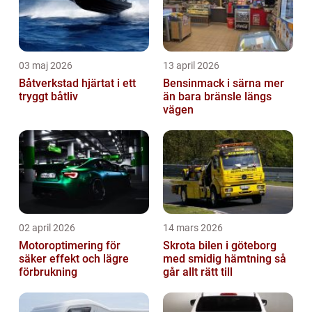
03 maj 2026
13 april 2026
Båtverkstad hjärtat i ett
Bensinmack i särna mer
tryggt båtliv
än bara bränsle längs
vägen
02 april 2026
14 mars 2026
Motoroptimering för
Skrota bilen i göteborg
säker effekt och lägre
med smidig hämtning så
förbrukning
går allt rätt till