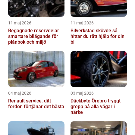
11 maj 2026
11 maj 2026
Begagnade reservdelar
Bilverkstad skövde så
smartare bilägande för
hittar du rätt hjälp för din
plånbok och miljö
bil
04 maj 2026
03 maj 2026
Renault service: ditt
Däckbyte Örebro tryggt
fordon förtjänar det bästa
grepp på alla vägar i
närke