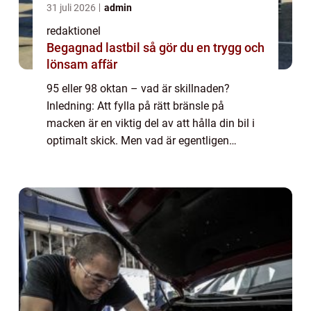
31 juli 2026
admin
redaktionel
Begagnad lastbil så gör du en trygg och
lönsam affär
95 eller 98 oktan – vad är skillnaden?
Inledning: Att fylla på rätt bränsle på
macken är en viktig del av att hålla din bil i
optimalt skick. Men vad är egentligen
skillnaden mellan 95 och 98 oktan? Vilken
typ av bränsle är bäst för din bil och...