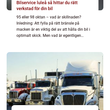
Bilservice luleå så hittar du rätt
verkstad för din bil
95 eller 98 oktan – vad är skillnaden?
Inledning: Att fylla på rätt bränsle på
macken är en viktig del av att hålla din bil i
optimalt skick. Men vad är egentligen
skillnaden mellan 95 och 98 oktan? Vilken
typ av bränsle är bäst för din bil och...