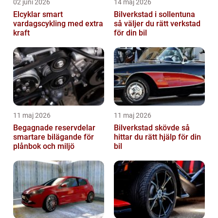
02 juni 2026
14 maj 2026
Elcyklar smart
Bilverkstad i sollentuna
vardagscykling med extra
så väljer du rätt verkstad
kraft
för din bil
11 maj 2026
11 maj 2026
Begagnade reservdelar
Bilverkstad skövde så
smartare bilägande för
hittar du rätt hjälp för din
plånbok och miljö
bil