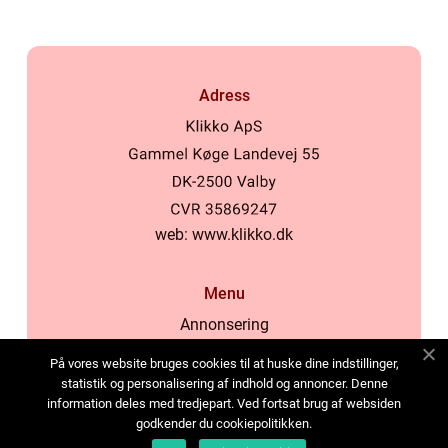
Adress
web:
www.klikko.dk
Menu
Annonsering
Om oss
På vores website bruges cookies til at huske dine indstillinger,
Cookies
statistik og personalisering af indhold og annoncer. Denne
information deles med tredjepart. Ved fortsat brug af websiden
Kontakta oss
godkender du cookiepolitikken.
Sitemap