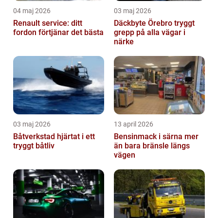
04 maj 2026
03 maj 2026
Renault service: ditt
Däckbyte Örebro tryggt
fordon förtjänar det bästa
grepp på alla vägar i
närke
03 maj 2026
13 april 2026
Båtverkstad hjärtat i ett
Bensinmack i särna mer
tryggt båtliv
än bara bränsle längs
vägen