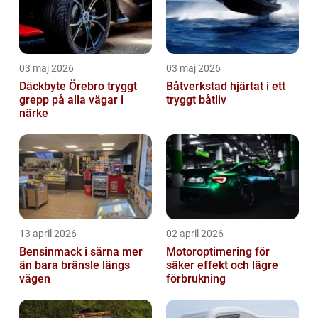
03 maj 2026
03 maj 2026
Däckbyte Örebro tryggt
Båtverkstad hjärtat i ett
grepp på alla vägar i
tryggt båtliv
närke
13 april 2026
02 april 2026
Bensinmack i särna mer
Motoroptimering för
än bara bränsle längs
säker effekt och lägre
vägen
förbrukning