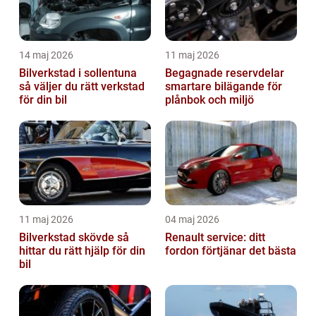
14 maj 2026
11 maj 2026
Bilverkstad i sollentuna
Begagnade reservdelar
så väljer du rätt verkstad
smartare bilägande för
för din bil
plånbok och miljö
11 maj 2026
04 maj 2026
Bilverkstad skövde så
Renault service: ditt
hittar du rätt hjälp för din
fordon förtjänar det bästa
bil