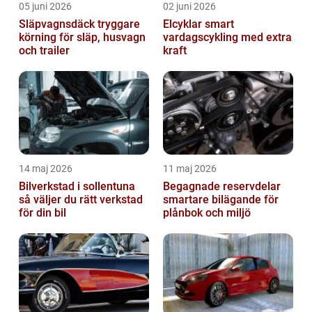
05 juni 2026
02 juni 2026
Släpvagnsdäck tryggare
Elcyklar smart
körning för släp, husvagn
vardagscykling med extra
och trailer
kraft
14 maj 2026
11 maj 2026
Bilverkstad i sollentuna
Begagnade reservdelar
så väljer du rätt verkstad
smartare bilägande för
för din bil
plånbok och miljö