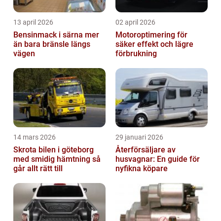
13 april 2026
02 april 2026
Bensinmack i särna mer
Motoroptimering för
än bara bränsle längs
säker effekt och lägre
vägen
förbrukning
14 mars 2026
29 januari 2026
Skrota bilen i göteborg
Återförsäljare av
med smidig hämtning så
husvagnar: En guide för
går allt rätt till
nyfikna köpare