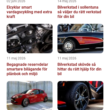
02 juni 2026
14 maj 2026
Elcyklar smart
Bilverkstad i sollentuna
vardagscykling med extra
så väljer du rätt verkstad
kraft
för din bil
11 maj 2026
11 maj 2026
Begagnade reservdelar
Bilverkstad skövde så
smartare bilägande för
hittar du rätt hjälp för din
plånbok och miljö
bil