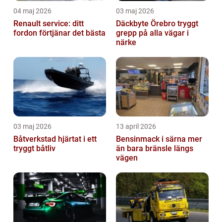
04 maj 2026
03 maj 2026
Renault service: ditt
Däckbyte Örebro tryggt
fordon förtjänar det bästa
grepp på alla vägar i
närke
03 maj 2026
13 april 2026
Båtverkstad hjärtat i ett
Bensinmack i särna mer
tryggt båtliv
än bara bränsle längs
vägen