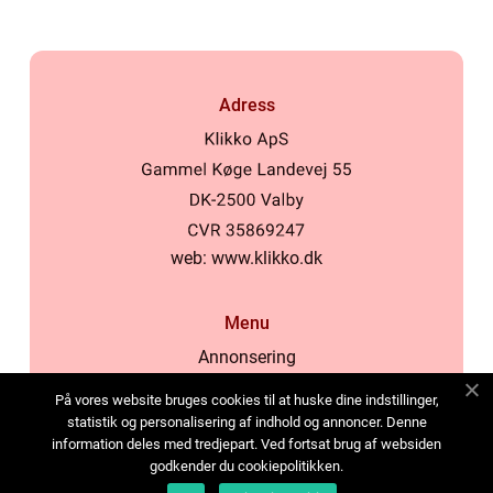
Adress
web:
www.klikko.dk
Menu
Annonsering
Om oss
På vores website bruges cookies til at huske dine indstillinger,
Cookies
statistik og personalisering af indhold og annoncer. Denne
information deles med tredjepart. Ved fortsat brug af websiden
Kontakta oss
godkender du cookiepolitikken.
Sitemap