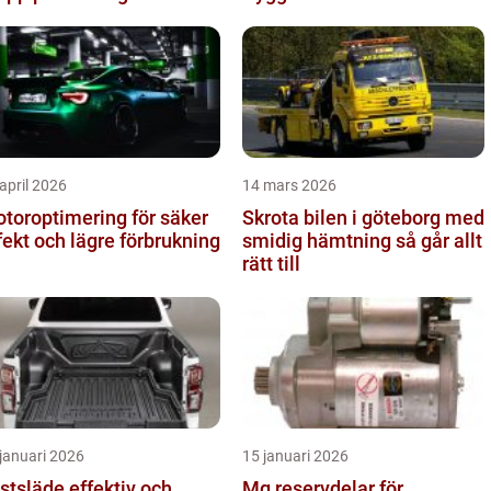
april 2026
14 mars 2026
toroptimering för säker
Skrota bilen i göteborg med
fekt och lägre förbrukning
smidig hämtning så går allt
rätt till
januari 2026
15 januari 2026
läde effektiv och
Mg reservdelar för