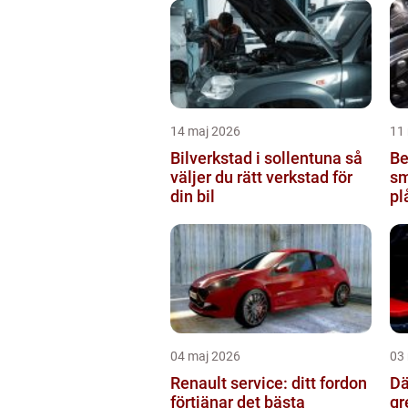
14 maj 2026
11
Bilverkstad i sollentuna så
Be
väljer du rätt verkstad för
sm
din bil
pl
04 maj 2026
03
Renault service: ditt fordon
Däc
förtjänar det bästa
gr