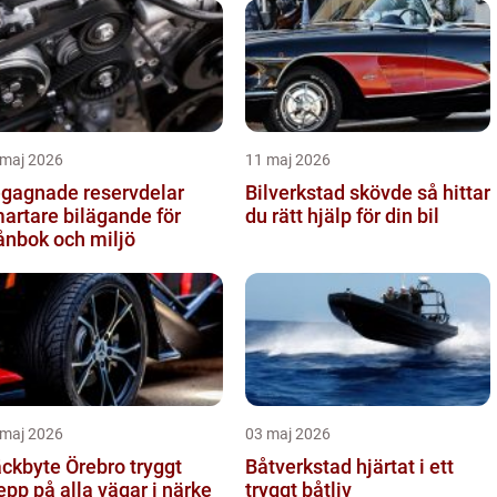
 maj 2026
11 maj 2026
gagnade reservdelar
Bilverkstad skövde så hittar
artare bilägande för
du rätt hjälp för din bil
ånbok och miljö
 maj 2026
03 maj 2026
kbyte Örebro tryggt
Båtverkstad hjärtat i ett
epp på alla vägar i närke
tryggt båtliv