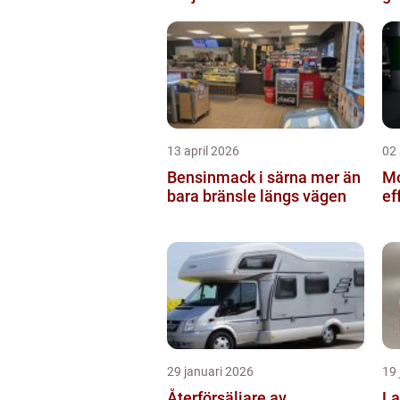
13 april 2026
02 
Bensinmack i särna mer än
Mo
bara bränsle längs vägen
ef
29 januari 2026
19 
Återförsäljare av
Lasts