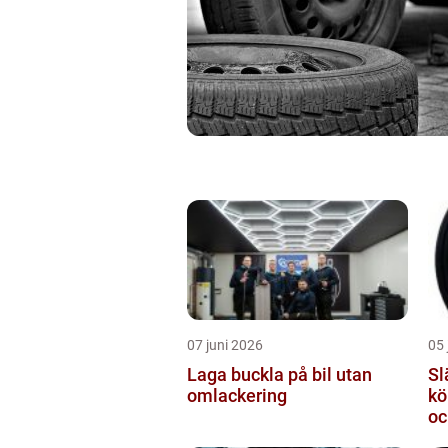
07 juni 2026
05 
Laga buckla på bil utan
Slä
omlackering
kö
oc