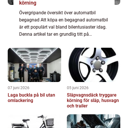
körning
Övergripande översikt över automatbil
begagnad Att köpa en begagnad automatbil
är ett populärt val bland bilentusiaster idag.
Denna artikel tar en grundlig titt på
begagnade bilar med automatisk växellåda
och ger en omfattande presentation av de
olik...
07 juni 2026
05 juni 2026
Laga buckla på bil utan
Släpvagnsdäck tryggare
omlackering
körning för släp, husvagn
och trailer