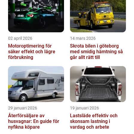
02 april 2026
14 mars 2026
Motoroptimering för
Skrota bilen i göteborg
säker effekt och lägre
med smidig hämtning så
förbrukning
går allt rätt till
29 januari 2026
19 januari 2026
Återförsäljare av
Lastsläde effektiv och
husvagnar: En guide för
skonsam lastning i
nyfikna köpare
vardag och arbete