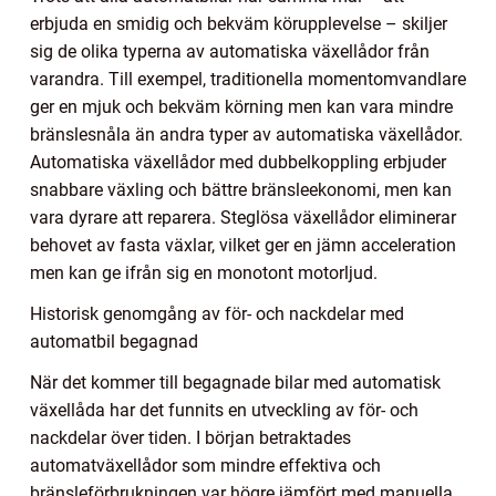
erbjuda en smidig och bekväm körupplevelse – skiljer
sig de olika typerna av automatiska växellådor från
varandra. Till exempel, traditionella momentomvandlare
ger en mjuk och bekväm körning men kan vara mindre
bränslesnåla än andra typer av automatiska växellådor.
Automatiska växellådor med dubbelkoppling erbjuder
snabbare växling och bättre bränsleekonomi, men kan
vara dyrare att reparera. Steglösa växellådor eliminerar
behovet av fasta växlar, vilket ger en jämn acceleration
men kan ge ifrån sig en monotont motorljud.
Historisk genomgång av för- och nackdelar med
automatbil begagnad
När det kommer till begagnade bilar med automatisk
växellåda har det funnits en utveckling av för- och
nackdelar över tiden. I början betraktades
automatväxellådor som mindre effektiva och
bränsleförbrukningen var högre jämfört med manuella