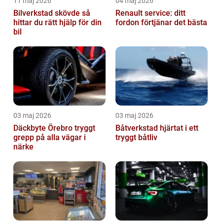
11 maj 2026
04 maj 2026
Bilverkstad skövde så
Renault service: ditt
hittar du rätt hjälp för din
fordon förtjänar det bästa
bil
03 maj 2026
03 maj 2026
Däckbyte Örebro tryggt
Båtverkstad hjärtat i ett
grepp på alla vägar i
tryggt båtliv
närke