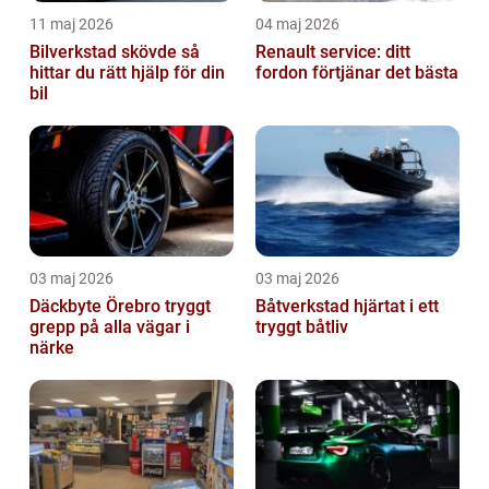
11 maj 2026
04 maj 2026
Bilverkstad skövde så
Renault service: ditt
hittar du rätt hjälp för din
fordon förtjänar det bästa
bil
03 maj 2026
03 maj 2026
Däckbyte Örebro tryggt
Båtverkstad hjärtat i ett
grepp på alla vägar i
tryggt båtliv
närke