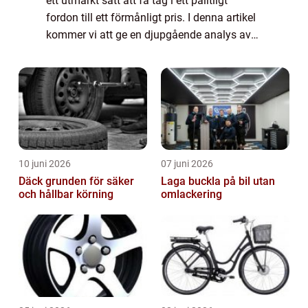
ett utmärkt sätt att få tag i ett pålitligt
fordon till ett förmånligt pris. I denna artikel
kommer vi att ge en djupgående analys av
bästa begagnade bilen 2023. Vi kommer att
diskutera olika typer av begag...
10 juni 2026
07 juni 2026
Däck grunden för säker
Laga buckla på bil utan
och hållbar körning
omlackering