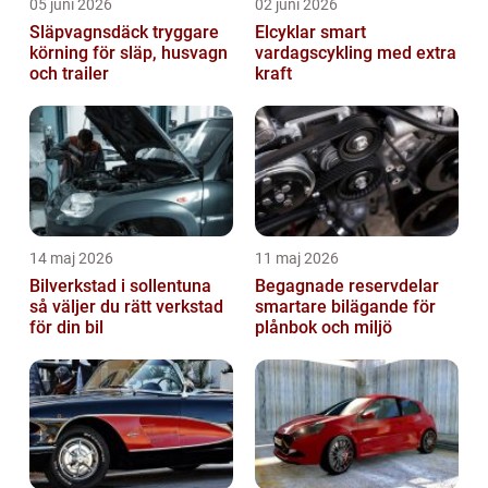
05 juni 2026
02 juni 2026
Släpvagnsdäck tryggare
Elcyklar smart
körning för släp, husvagn
vardagscykling med extra
och trailer
kraft
14 maj 2026
11 maj 2026
Bilverkstad i sollentuna
Begagnade reservdelar
så väljer du rätt verkstad
smartare bilägande för
för din bil
plånbok och miljö