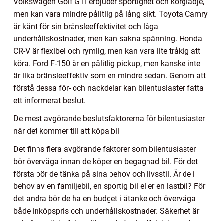
Volkswagen Golf GTI erbjuder sportighet och körglädje,
men kan vara mindre pålitlig på lång sikt. Toyota Camry
är känt för sin bränsleeffektivitet och låga
underhållskostnader, men kan sakna spänning. Honda
CR-V är flexibel och rymlig, men kan vara lite tråkig att
köra. Ford F-150 är en pålitlig pickup, men kanske inte
är lika bränsleeffektiv som en mindre sedan. Genom att
förstå dessa för- och nackdelar kan bilentusiaster fatta
ett informerat beslut.
De mest avgörande beslutsfaktorerna för bilentusiaster
när det kommer till att köpa bil
Det finns flera avgörande faktorer som bilentusiaster
bör överväga innan de köper en begagnad bil. För det
första bör de tänka på sina behov och livsstil. Är de i
behov av en familjebil, en sportig bil eller en lastbil? För
det andra bör de ha en budget i åtanke och överväga
både inköpspris och underhållskostnader. Säkerhet är