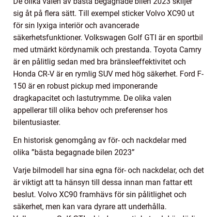
De olika valen av bästa begagnade bilen 2023 skiljer
sig åt på flera sätt. Till exempel sticker Volvo XC90 ut
för sin lyxiga interiör och avancerade
säkerhetsfunktioner. Volkswagen Golf GTI är en sportbil
med utmärkt kördynamik och prestanda. Toyota Camry
är en pålitlig sedan med bra bränsleeffektivitet och
Honda CR-V är en rymlig SUV med hög säkerhet. Ford F-
150 är en robust pickup med imponerande
dragkapacitet och lastutrymme. De olika valen
appellerar till olika behov och preferenser hos
bilentusiaster.
En historisk genomgång av för- och nackdelar med
olika ”bästa begagnade bilen 2023”
Varje bilmodell har sina egna för- och nackdelar, och det
är viktigt att ta hänsyn till dessa innan man fattar ett
beslut. Volvo XC90 framhävs för sin pålitlighet och
säkerhet, men kan vara dyrare att underhålla.