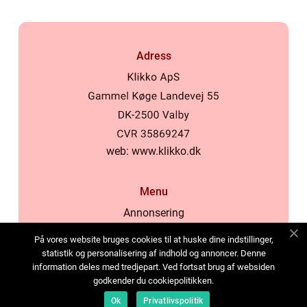
Adress
web:
www.klikko.dk
Menu
Annonsering
Om oss
På vores website bruges cookies til at huske dine indstillinger,
Cookies
statistik og personalisering af indhold og annoncer. Denne
information deles med tredjepart. Ved fortsat brug af websiden
Kontakta oss
godkender du cookiepolitikken.
Sitemap
Ok
Privatlivspolitik