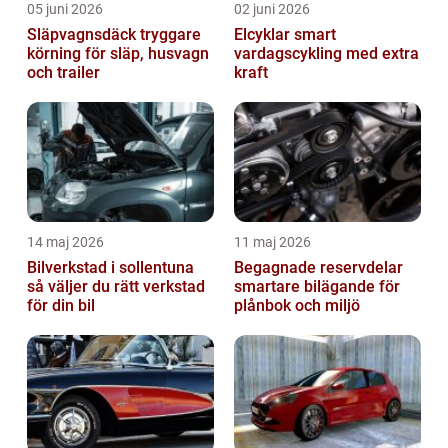
05 juni 2026
02 juni 2026
Släpvagnsdäck tryggare
Elcyklar smart
körning för släp, husvagn
vardagscykling med extra
och trailer
kraft
14 maj 2026
11 maj 2026
Bilverkstad i sollentuna
Begagnade reservdelar
så väljer du rätt verkstad
smartare bilägande för
för din bil
plånbok och miljö