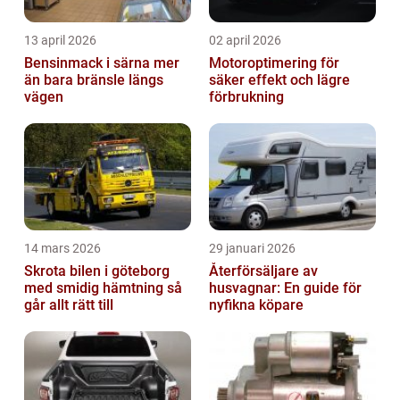
13 april 2026
02 april 2026
Bensinmack i särna mer
Motoroptimering för
än bara bränsle längs
säker effekt och lägre
vägen
förbrukning
14 mars 2026
29 januari 2026
Skrota bilen i göteborg
Återförsäljare av
med smidig hämtning så
husvagnar: En guide för
går allt rätt till
nyfikna köpare