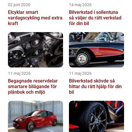
02 juni 2026
14 maj 2026
Elcyklar smart
Bilverkstad i sollentuna
vardagscykling med extra
så väljer du rätt verkstad
kraft
för din bil
11 maj 2026
11 maj 2026
Begagnade reservdelar
Bilverkstad skövde så
smartare bilägande för
hittar du rätt hjälp för din
plånbok och miljö
bil