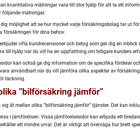
kan kvantitativa mätningar vara till stor hjälp för att ta ett inf
v följande mätningar:
 dig möjlighet att se hur mycket varje försäkringsbolag tar ut fö
da försäkringen för dina behov.
rbjuder ofta kundrecensioner och betyg som ger dig en inblick 
 till hjälp när du vill ha en uppfattning om tidigare kunders erf
sidor kan också ge dig information om de specifika fördelar oc
 vara användbart när du vill jämföra olika aspekter av försäkri
ör täckning.
olika ”bilförsäkring jämför”
a sig åt mellan olika ”bilförsäkring jämför” tjänster. Det kan inkl
as i jämförelsen: Vissa jämförelsesidor kan erbjuda ett bredare
åller ett mindre urval. Det är viktigt att överväga hur brett spek