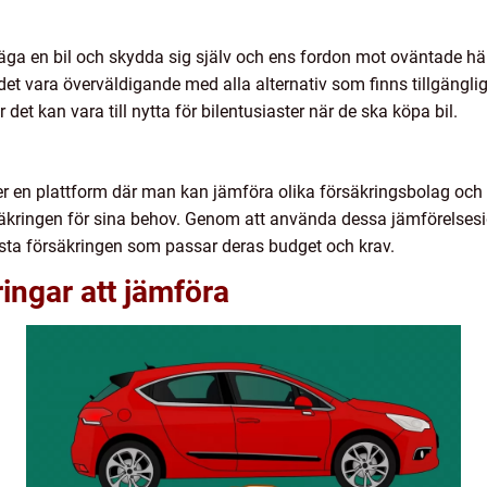
t äga en bil och skydda sig själv och ens fordon mot oväntade hän
et vara överväldigande med alla alternativ som finns tillgängliga
det kan vara till nytta för bilentusiaster när de ska köpa bil.
ller en plattform där man kan jämföra olika försäkringsbolag och 
äkringen för sina behov. Genom att använda dessa jämförelsesid
ästa försäkringen som passar deras budget och krav.
ringar att jämföra