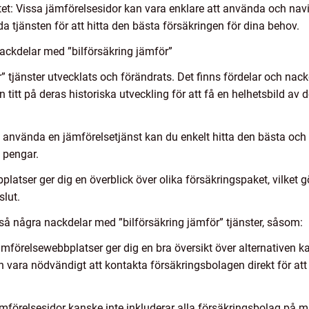
t: Vissa jämförelsesidor kan vara enklare att använda och navig
da tjänsten för att hitta den bästa försäkringen för dina behov.
ackdelar med ”bilförsäkring jämför”
” tjänster utvecklats och förändrats. Det finns fördelar och na
en titt på deras historiska utveckling för att få en helhetsbild av
använda en jämförelsetjänst kan du enkelt hitta den bästa och 
h pengar.
tser ger dig en överblick över olika försäkringspaket, vilket gö
slut.
kså några nackdelar med ”bilförsäkring jämför” tjänster, såsom:
mförelsewebbplatser ger dig en bra översikt över alternativen kan
n vara nödvändigt att kontakta försäkringsbolagen direkt för att 
ämförelsesidor kanske inte inkluderar alla försäkringsbolag på 