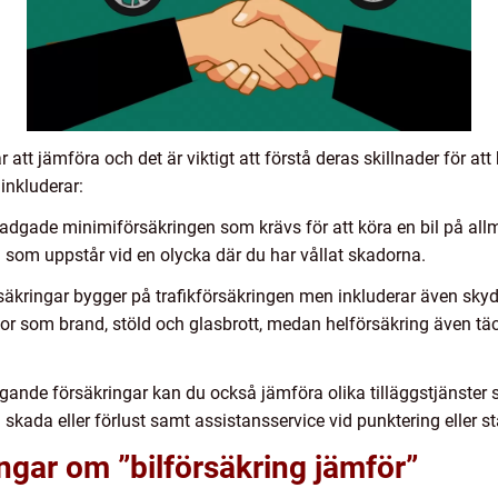
r att jämföra och det är viktigt att förstå deras skillnader för at
inkluderar:
stadgade minimiförsäkringen som krävs för att köra en bil på al
 som uppstår vid en olycka där du har vållat skadorna.
rsäkringar bygger på trafikförsäkringen men inkluderar även skyd
dor som brand, stöld och glasbrott, medan helförsäkring även tä
ande försäkringar kan du också jämföra olika tilläggstjänster so
d skada eller förlust samt assistansservice vid punktering eller s
ingar om ”bilförsäkring jämför”