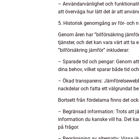
– Användarvänlighet och funktionalite
att överväga hur lätt det är att använ
5. Historisk genomgång av för- och n
Genom åren har ”bilförsäkring jämför
tjänster, och det kan vara värt att ta 
”bilförsäkring jämför” inkluderar:
– Sparade tid och pengar: Genom att 
dina behov, vilket sparar både tid oc
– Ökad transparens: Jämförelsewebbpla
nackdelar och fatta ett välgrundat be
Bortsett från fördelarna finns det oc
– Begränsad information: Trots att jä
information du kanske vill ha. Det ka
på frågor.
– Begränsning av alternativ: Vissa j