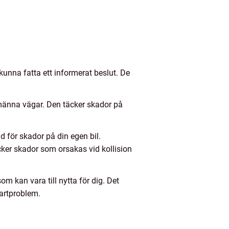
t kunna fatta ett informerat beslut. De
lmänna vägar. Den täcker skador på
d för skador på din egen bil.
cker skador som orsakas vid kollision
m kan vara till nytta för dig. Det
tartproblem.