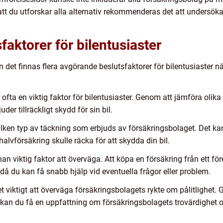
att du utforskar alla alternativ rekommenderas det att undersöka 
faktorer för bilentusiaster
n det finnas flera avgörande beslutsfaktorer för bilentusiaster när
 ofta en viktig faktor för bilentusiaster. Genom att jämföra oli
er tillräckligt skydd för sin bil.
 vilken typ av täckning som erbjuds av försäkringsbolaget. Det k
alvförsäkring skulle räcka för att skydda din bil.
an viktig faktor att överväga. Att köpa en försäkring från ett f
då du kan få snabb hjälp vid eventuella frågor eller problem.
det viktigt att överväga försäkringsbolagets rykte om pålitlighet
kan du få en uppfattning om försäkringsbolagets trovärdighet oc