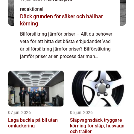
redaktionel
Däck grunden för säker och hållbar
körning
Bilförsäkring jämför priser – Allt du behöver
veta för att hitta det bästa erbjudandet Vad
är bilförsäkring jämför priser? Bilförsäkring
jämför priser är en process där man
sammanställer och analyserar olika
försäkringsbolags erbjudanden för at...
07 juni 2026
05 juni 2026
Laga buckla på bil utan
Släpvagnsdäck tryggare
omlackering
körning för släp, husvagn
och trailer