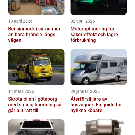
13 april 2026
02 april 2026
Bensinmack i särna mer
Motoroptimering för
än bara bränsle längs
säker effekt och lägre
vägen
förbrukning
14 mars 2026
29 januari 2026
Skrota bilen i göteborg
Återförsäljare av
med smidig hämtning så
husvagnar: En guide för
går allt rätt till
nyfikna köpare