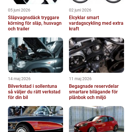
05 juni 2026
02 juni 2026
Släpvagnsdäck tryggare
Elcyklar smart
körning för släp, husvagn
vardagscykling med extra
och trailer
kraft
14 maj 2026
11 maj 2026
Bilverkstad i sollentuna
Begagnade reservdelar
så väljer du rätt verkstad
smartare bilägande för
för din bil
plånbok och miljö