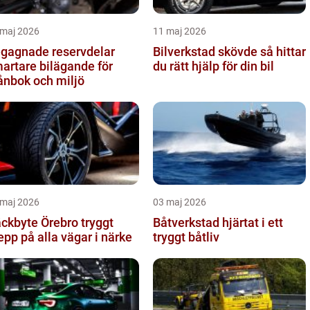
 maj 2026
11 maj 2026
gagnade reservdelar
Bilverkstad skövde så hittar
artare bilägande för
du rätt hjälp för din bil
ånbok och miljö
 maj 2026
03 maj 2026
kbyte Örebro tryggt
Båtverkstad hjärtat i ett
epp på alla vägar i närke
tryggt båtliv