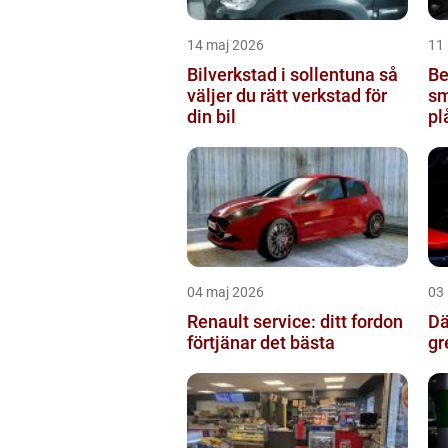
14 maj 2026
11
Bilverkstad i sollentuna så
Be
väljer du rätt verkstad för
sm
din bil
pl
04 maj 2026
03
Renault service: ditt fordon
Däc
förtjänar det bästa
gr