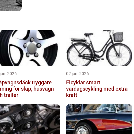
juni 2026
02 juni 2026
pvagnsdäck tryggare
Elcyklar smart
rning för släp, husvagn
vardagscykling med extra
h trailer
kraft