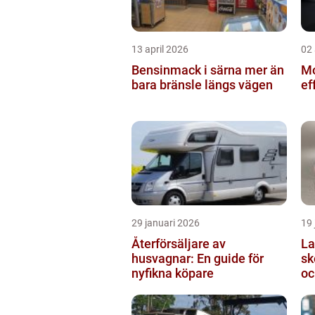
13 april 2026
02 
Bensinmack i särna mer än
Mo
bara bränsle längs vägen
ef
29 januari 2026
19 
Återförsäljare av
Lasts
husvagnar: En guide för
sk
nyfikna köpare
oc