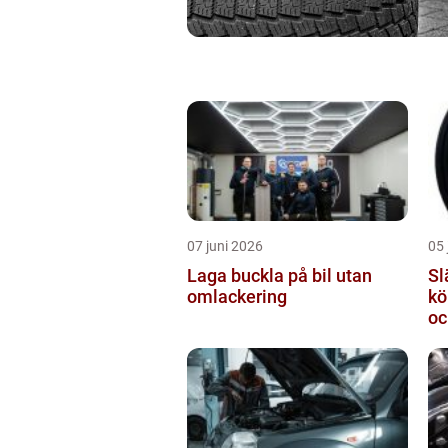
07 juni 2026
05 
Laga buckla på bil utan
Slä
omlackering
kö
oc