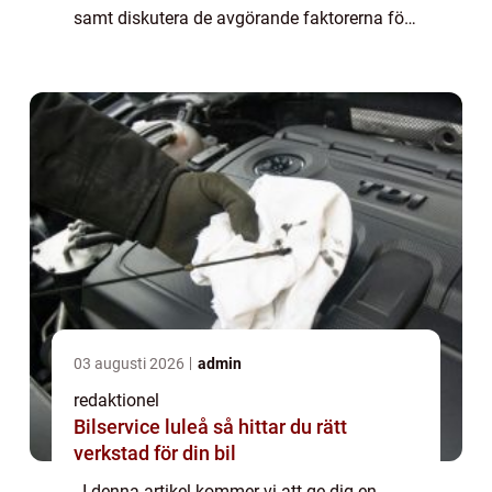
samt diskutera de avgörande faktorerna för
bilentusiaster när de väljer en bil. Översikt
över bilmärkens logotyper En bil...
03 augusti 2026
admin
redaktionel
Bilservice luleå så hittar du rätt
verkstad för din bil
. I denna artikel kommer vi att ge dig en