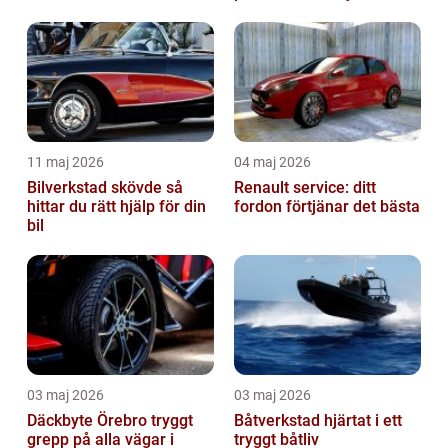
11 maj 2026
04 maj 2026
Bilverkstad skövde så
Renault service: ditt
hittar du rätt hjälp för din
fordon förtjänar det bästa
bil
03 maj 2026
03 maj 2026
Däckbyte Örebro tryggt
Båtverkstad hjärtat i ett
grepp på alla vägar i
tryggt båtliv