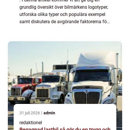
grundlig översikt över bilmärkens logotyper,
utforska olika typer och populära exempel
samt diskutera de avgörande faktorerna för
bilentusiaster när de väljer en bil. Översikt
över bilmärkens logotyper En bil...
31 juli 2026
admin
redaktionel
Begagnad lastbil så gör du en trygg och