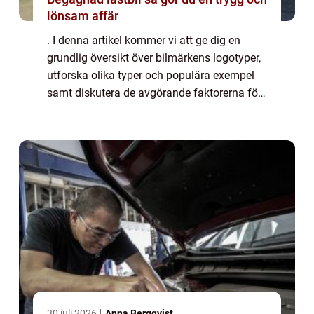
lönsam affär
. I denna artikel kommer vi att ge dig en
grundlig översikt över bilmärkens logotyper,
utforska olika typer och populära exempel
samt diskutera de avgörande faktorerna för
bilentusiaster när de väljer en bil. Översikt
över bilmärkens logotyper En bil...
30 juli 2026
Anna Bergqvist