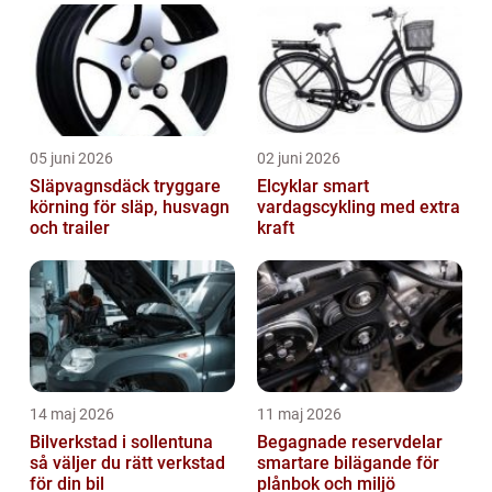
05 juni 2026
02 juni 2026
Släpvagnsdäck tryggare
Elcyklar smart
körning för släp, husvagn
vardagscykling med extra
och trailer
kraft
14 maj 2026
11 maj 2026
Bilverkstad i sollentuna
Begagnade reservdelar
så väljer du rätt verkstad
smartare bilägande för
för din bil
plånbok och miljö