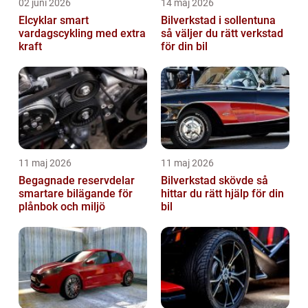
02 juni 2026
14 maj 2026
Elcyklar smart
Bilverkstad i sollentuna
vardagscykling med extra
så väljer du rätt verkstad
kraft
för din bil
11 maj 2026
11 maj 2026
Begagnade reservdelar
Bilverkstad skövde så
smartare bilägande för
hittar du rätt hjälp för din
plånbok och miljö
bil