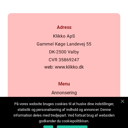
Adress
web:
www.klikko.dk
Menu
Annonsering
Om oss
På vores website bruges cookies til at huske dine indstillinger,
Cookies
statistik og personalisering af indhold og annoncer. Denne
information deles med tredjepart. Ved fortsat brug af websiden
Kontakta oss
godkender du cookiepolitikken.
Sitemap