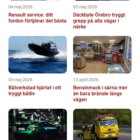
04 maj 2026
03 maj 2026
Renault service: ditt
Däckbyte Örebro tryggt
fordon förtjänar det bästa
grepp på alla vägar i
närke
03 maj 2026
13 april 2026
Båtverkstad hjärtat i ett
Bensinmack i särna mer
tryggt båtliv
än bara bränsle längs
vägen