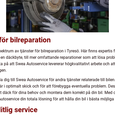
ör bilreparation
ektrum av tjänster för bilreparation i Tyresö. Här finns expertis 
ra en däckbyte, till mer omfattande reparationer som att lösa pr
ta på att Swea Autoservice levererar högkvalitativt arbete och att
gen.
dig till Swea Autoservice för andra tjänster relaterade till bilen
bil är i optimalt skick och för att förebygga eventuella problem. 
rätt däck för dina behov och montera dem korrekt på din bil. Med 
toservice din totala lösning för att hålla din bil i bästa möjliga 
itlig service