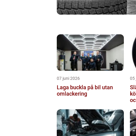
07 juni 2026
05 
Laga buckla på bil utan
Slä
omlackering
kö
oc