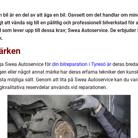
n bil är en del av att äga en bil. Oavsett om det handlar om min
 att vända sig till en pålitlig och professionell bilverkstad för 
ad som lever upp till dessa krav; Swea Autoservice. De erbjuder 
k.
märken
lja Swea Autoservice för
din bilreparation i Tyresö är
deras breda 
n eller något annat märke har deras erfarna tekniker den kuns
sta möjliga sätt. Genom att lita på Swea Autoservice kan du var
gkvalitativa reservdelar används vid reparationen.