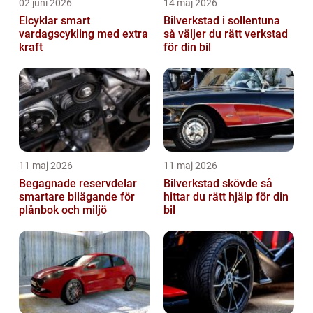
02 juni 2026
14 maj 2026
Elcyklar smart
Bilverkstad i sollentuna
vardagscykling med extra
så väljer du rätt verkstad
kraft
för din bil
11 maj 2026
11 maj 2026
Begagnade reservdelar
Bilverkstad skövde så
smartare bilägande för
hittar du rätt hjälp för din
plånbok och miljö
bil