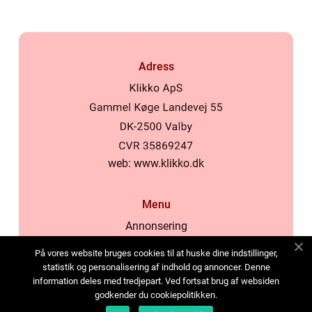
Adress
web:
www.klikko.dk
Menu
Annonsering
Om oss
På vores website bruges cookies til at huske dine indstillinger,
Cookies
statistik og personalisering af indhold og annoncer. Denne
information deles med tredjepart. Ved fortsat brug af websiden
Kontakta oss
godkender du cookiepolitikken.
Sitemap