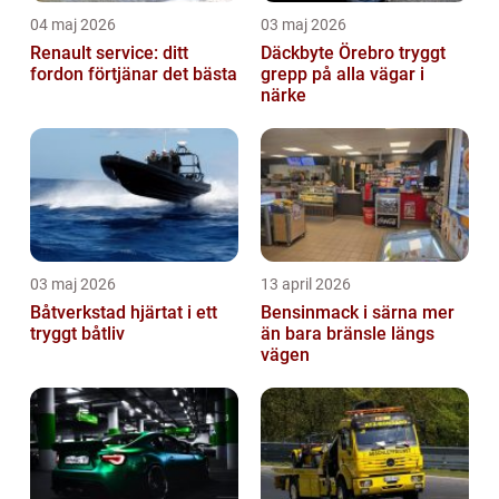
04 maj 2026
03 maj 2026
Renault service: ditt
Däckbyte Örebro tryggt
fordon förtjänar det bästa
grepp på alla vägar i
närke
03 maj 2026
13 april 2026
Båtverkstad hjärtat i ett
Bensinmack i särna mer
tryggt båtliv
än bara bränsle längs
vägen