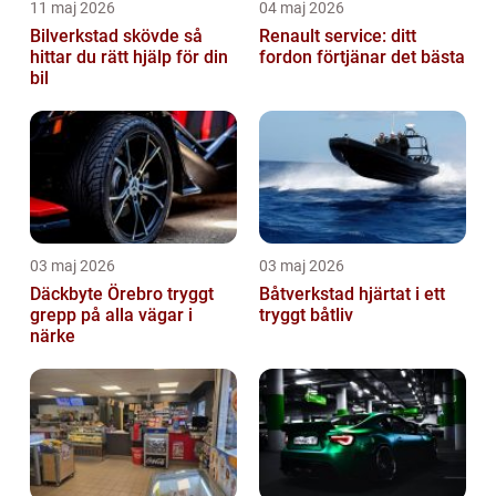
11 maj 2026
04 maj 2026
Bilverkstad skövde så
Renault service: ditt
hittar du rätt hjälp för din
fordon förtjänar det bästa
bil
03 maj 2026
03 maj 2026
Däckbyte Örebro tryggt
Båtverkstad hjärtat i ett
grepp på alla vägar i
tryggt båtliv
närke