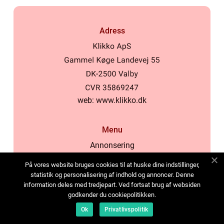
Adress
web:
www.klikko.dk
Menu
Annonsering
Om oss
På vores website bruges cookies til at huske dine indstillinger,
Cookies
statistik og personalisering af indhold og annoncer. Denne
information deles med tredjepart. Ved fortsat brug af websiden
Kontakta oss
godkender du cookiepolitikken.
Sitemap
Ok
Privatlivspolitik