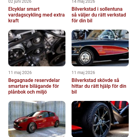
02 juni 2026
14 maj 2026
Elcyklar smart
Bilverkstad i sollentuna
vardagscykling med extra
så väljer du rätt verkstad
kraft
för din bil
11 maj 2026
11 maj 2026
Begagnade reservdelar
Bilverkstad skövde så
smartare bilägande för
hittar du rätt hjälp för din
plånbok och miljö
bil