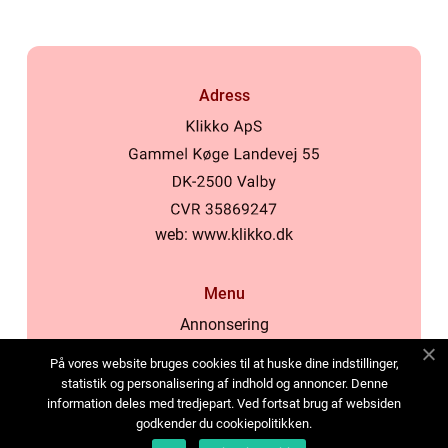
Adress
web:
www.klikko.dk
Menu
Annonsering
Om oss
På vores website bruges cookies til at huske dine indstillinger,
Cookies
statistik og personalisering af indhold og annoncer. Denne
information deles med tredjepart. Ved fortsat brug af websiden
Kontakta oss
godkender du cookiepolitikken.
Sitemap