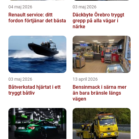
04 maj 2026
03 maj 2026
Renault service: ditt
Däckbyte Örebro tryggt
fordon förtjänar det bästa
grepp på alla vägar i
närke
03 maj 2026
13 april 2026
Båtverkstad hjärtat i ett
Bensinmack i särna mer
tryggt båtliv
än bara bränsle längs
vägen