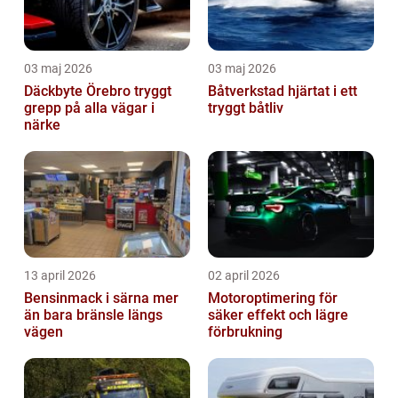
03 maj 2026
03 maj 2026
Däckbyte Örebro tryggt
Båtverkstad hjärtat i ett
grepp på alla vägar i
tryggt båtliv
närke
13 april 2026
02 april 2026
Bensinmack i särna mer
Motoroptimering för
än bara bränsle längs
säker effekt och lägre
vägen
förbrukning