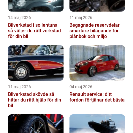
14 maj 2026
11 maj 2026
Bilverkstad i sollentuna
Begagnade reservdelar
så väljer du rätt verkstad
smartare bilägande för
för din bil
plånbok och miljö
11 maj 2026
04 maj 2026
Bilverkstad skövde så
Renault service: ditt
hittar du rätt hjälp för din
fordon förtjänar det bästa
bil