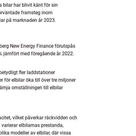
ilar har blivit känt för sin
förväntade framsteg inom
bilar på marknaden år 2023.
omberg New Energy Finance förutspås
00% jämfört med föregående år 2022.
etydligt fler laddstationer
för elbilar öka till över tre miljoner
ämja omställningen till elbilar
acitet, vilket påverkar räckvidden och
varierar elbilarnas prestanda,
lika modeller av elbilar, där vissa