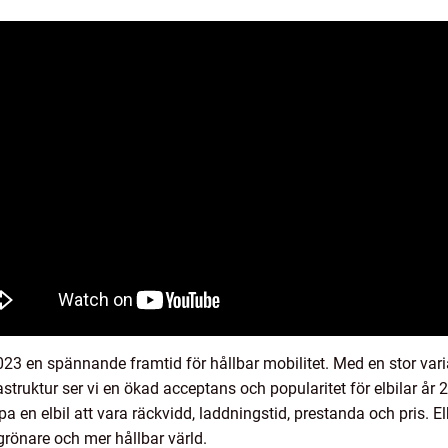
23 en spännande framtid för hållbar mobilitet. Med en stor vari
astruktur ser vi en ökad acceptans och popularitet för elbilar år
 en elbil att vara räckvidd, laddningstid, prestanda och pris. Elb
grönare och mer hållbar värld.