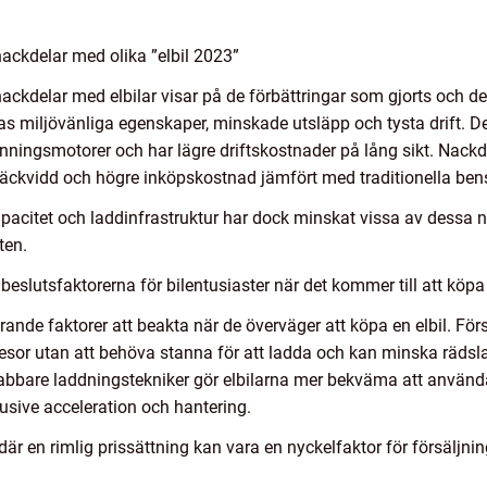
ackdelar med olika ”elbil 2023”
ackdelar med elbilar visar på de förbättringar som gjorts och 
as miljövänliga egenskaper, minskade utsläpp och tysta drift. D
nningsmotorer och har lägre driftskostnader på lång sikt. Nack
äckvidd och högre inköpskostnad jämfört med traditionella bensin
pacitet och laddinfrastruktur har dock minskat vissa av dessa na
ten.
slutsfaktorerna för bilentusiaster när det kommer till att köpa 
örande faktorer att beakta när de överväger att köpa en elbil. För
resor utan att behöva stanna för att ladda och kan minska rädslan
abbare laddningstekniker gör elbilarna mer bekväma att använda 
usive acceleration och hantering.
är en rimlig prissättning kan vara en nyckelfaktor för försäljning