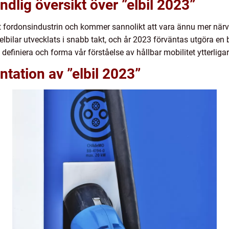
dlig översikt över ”elbil 2023”
at fordonsindustrin och kommer sannolikt att vara ännu mer närva
elbilar utvecklats i snabb takt, och år 2023 förväntas utgöra en
efiniera och forma vår förståelse av hållbar mobilitet ytterligar
tation av ”elbil 2023”