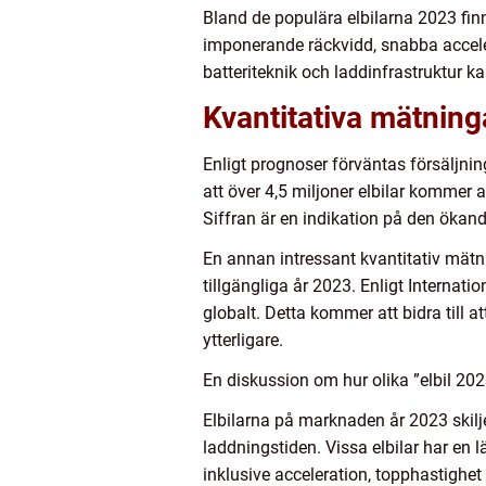
Bland de populära elbilarna 2023 finn
imponerande räckvidd, snabba accel
batteriteknik och laddinfrastruktur k
Kvantitativa mätning
Enligt prognoser förväntas försäljni
att över 4,5 miljoner elbilar kommer
Siffran är en indikation på den ökand
En annan intressant kvantitativ mätni
tillgängliga år 2023. Enligt Internatio
globalt. Detta kommer att bidra till a
ytterligare.
En diskussion om hur olika ”elbil 2023
Elbilarna på marknaden år 2023 skiljer 
laddningstiden. Vissa elbilar har en 
inklusive acceleration, topphastighet 