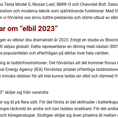
s Tesla Model S, Nissan Leaf, BMW i3 och Chevrolet Bolt. Dessa b
eration och moderna teknik som självkörande funktioner. Med 
an vi förvänta oss ännu bättre prestanda och större utbud av el
ar om ”elbil 2023”
ngen av elbilar öka dramatiskt år 2023. Enligt en studie av Blo
 att säljas globalt. Detta representerar en ökning med nästan 3
e populariteten och efterfrågan på elbilar över hela världen.
ng är laddinfrastrukturen. Det förväntas att det kommer finnas b
nal Energy Agency (IEA) förväntas antalet offentliga laddstationer 
tt minska rädslan för att inte kunna ladda sin elbil och därmed fr
” skiljer sig från varandra
sig åt på flera sätt. För det första är det skillnader i batterikap
längre räckvidd än andra och kan laddas snabbare. För det andra 
och köregenskaper. Slutligen skiljer sig även priserna åt mellan o