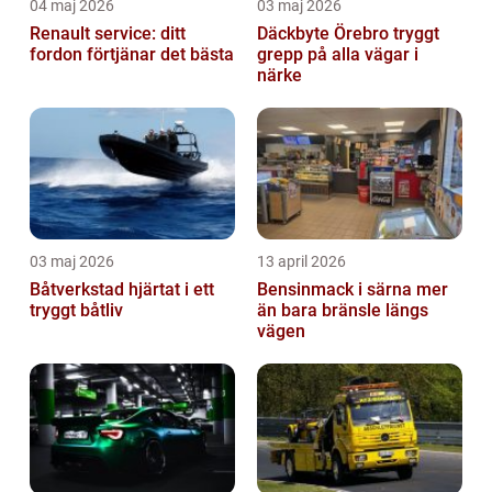
04 maj 2026
03 maj 2026
Renault service: ditt
Däckbyte Örebro tryggt
fordon förtjänar det bästa
grepp på alla vägar i
närke
03 maj 2026
13 april 2026
Båtverkstad hjärtat i ett
Bensinmack i särna mer
tryggt båtliv
än bara bränsle längs
vägen