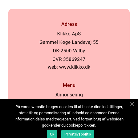
Adress
web:
www.klikko.dk
Menu
Annonsering
Om oss
På vores website bruges cookies til at huske dine indstillinger,
Cookies
statistik og personalisering af indhold og annoncer. Denne
information deles med tredjepart. Ved fortsat brug af websiden
Kontakta oss
godkender du cookiepolitikken.
Sitemap
Ok
Privatlivspolitik