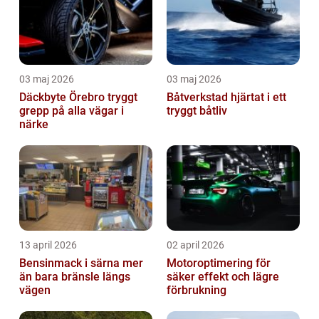
03 maj 2026
03 maj 2026
Däckbyte Örebro tryggt
Båtverkstad hjärtat i ett
grepp på alla vägar i
tryggt båtliv
närke
13 april 2026
02 april 2026
Bensinmack i särna mer
Motoroptimering för
än bara bränsle längs
säker effekt och lägre
vägen
förbrukning