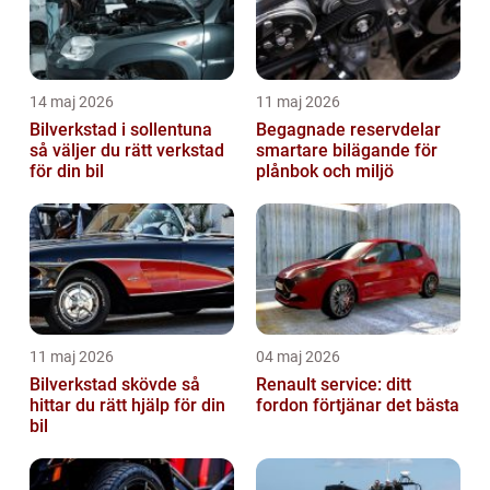
14 maj 2026
11 maj 2026
Bilverkstad i sollentuna
Begagnade reservdelar
så väljer du rätt verkstad
smartare bilägande för
för din bil
plånbok och miljö
11 maj 2026
04 maj 2026
Bilverkstad skövde så
Renault service: ditt
hittar du rätt hjälp för din
fordon förtjänar det bästa
bil