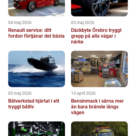
04 maj 2026
03 maj 2026
Renault service: ditt
Däckbyte Örebro tryggt
fordon förtjänar det bästa
grepp på alla vägar i
närke
03 maj 2026
13 april 2026
Båtverkstad hjärtat i ett
Bensinmack i särna mer
tryggt båtliv
än bara bränsle längs
vägen