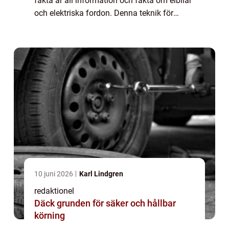
fakta är all information och fakta om elbilar
och elektriska fordon. Denna teknik för
persontransport har blivit alltmer populär de
senaste åren på grund av dess ...
10 juni 2026
Karl Lindgren
redaktionel
Däck grunden för säker och hållbar
körning