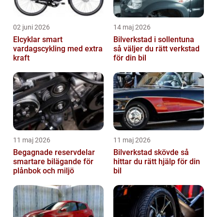
02 juni 2026
14 maj 2026
Elcyklar smart
Bilverkstad i sollentuna
vardagscykling med extra
så väljer du rätt verkstad
kraft
för din bil
11 maj 2026
11 maj 2026
Begagnade reservdelar
Bilverkstad skövde så
smartare bilägande för
hittar du rätt hjälp för din
plånbok och miljö
bil