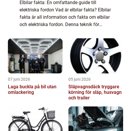
Elbilar fakta: En omfattande guide till
elektriska fordon Vad är elbilar fakta? Elbilar
fakta är all information och fakta om elbilar
och elektriska fordon. Denna teknik för
persontransport har blivit alltmer populär de
senaste åren på grund av dess ...
07 juni 2026
05 juni 2026
Laga buckla på bil utan
Släpvagnsdäck tryggare
omlackering
körning för släp, husvagn
och trailer