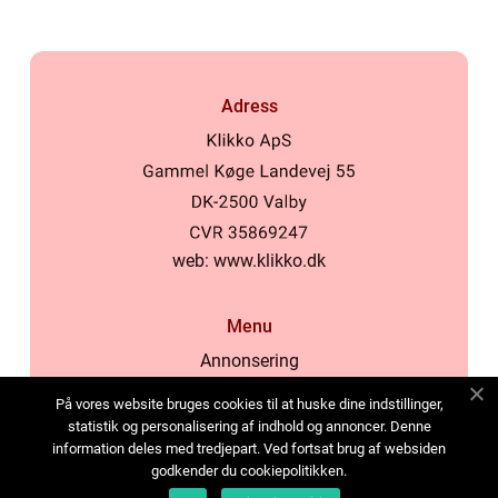
Adress
web:
www.klikko.dk
Menu
Annonsering
Om oss
På vores website bruges cookies til at huske dine indstillinger,
Cookies
statistik og personalisering af indhold og annoncer. Denne
information deles med tredjepart. Ved fortsat brug af websiden
Kontakta oss
godkender du cookiepolitikken.
Sitemap