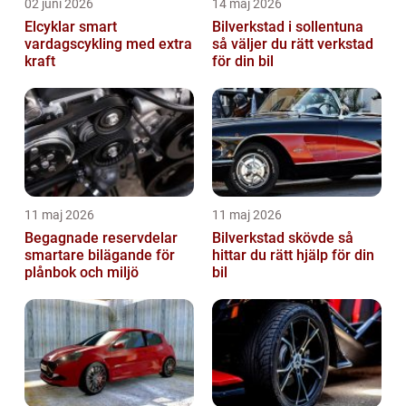
02 juni 2026
14 maj 2026
Elcyklar smart
Bilverkstad i sollentuna
vardagscykling med extra
så väljer du rätt verkstad
kraft
för din bil
11 maj 2026
11 maj 2026
Begagnade reservdelar
Bilverkstad skövde så
smartare bilägande för
hittar du rätt hjälp för din
plånbok och miljö
bil