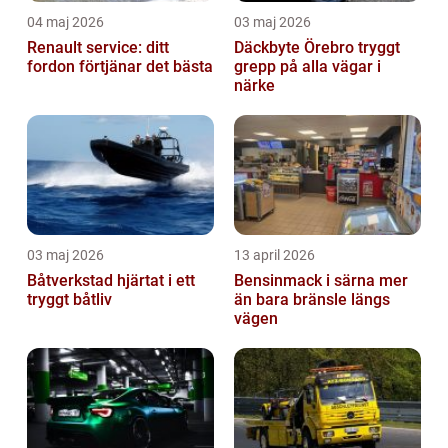
04 maj 2026
03 maj 2026
Renault service: ditt
Däckbyte Örebro tryggt
fordon förtjänar det bästa
grepp på alla vägar i
närke
03 maj 2026
13 april 2026
Båtverkstad hjärtat i ett
Bensinmack i särna mer
tryggt båtliv
än bara bränsle längs
vägen