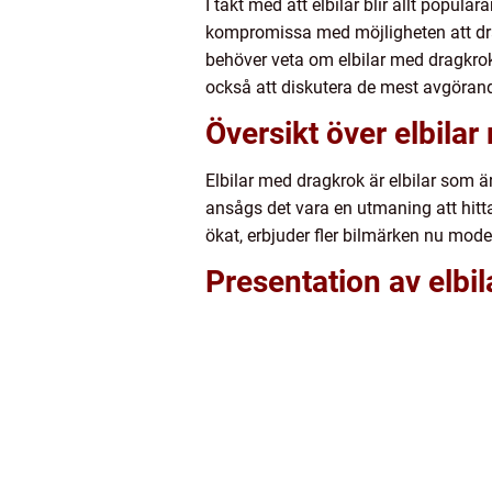
I takt med att elbilar blir allt popul
kompromissa med möjligheten att dra e
behöver veta om elbilar med dragkrok 
också att diskutera de mest avgörande
Översikt över elbila
Elbilar med dragkrok är elbilar som ä
ansågs det vara en utmaning att hitt
ökat, erbjuder fler bilmärken nu mod
Presentation av elbi