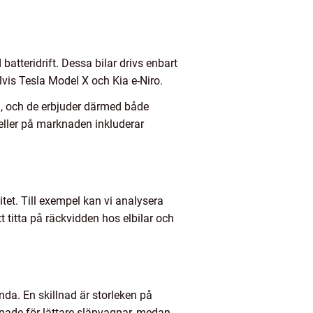
batteridrift. Dessa bilar drivs enbart
vis Tesla Model X och Kia e-Niro.
el, och de erbjuder därmed både
eller på marknaden inkluderar
tet. Till exempel kan vi analysera
 titta på räckvidden hos elbilar och
da. En skillnad är storleken på
mpade för lättare släpvagnar, medan