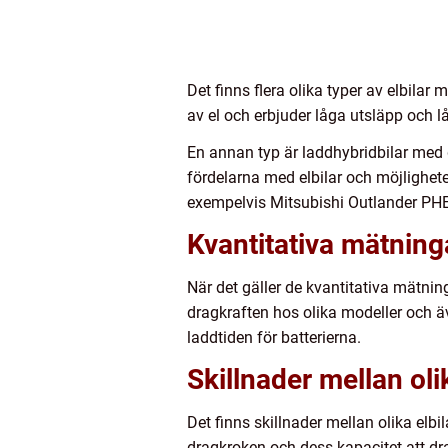
Det finns flera olika typer av elbilar
av el och erbjuder låga utsläpp och 
En annan typ är laddhybridbilar med 
fördelarna med elbilar och möjlighet
exempelvis Mitsubishi Outlander PH
Kvantitativa mätning
När det gäller de kvantitativa mätnin
dragkraften hos olika modeller och äv
laddtiden för batterierna.
Skillnader mellan ol
Det finns skillnader mellan olika el
dragkroken och dess kapacitet att dr