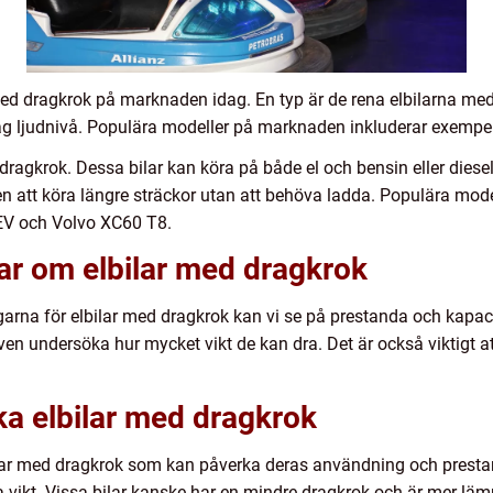
 med dragkrok på marknaden idag. En typ är de rena elbilarna med 
låg ljudnivå. Populära modeller på marknaden inkluderar exempel
dragkrok. Dessa bilar kan köra på både el och bensin eller dies
en att köra längre sträckor utan att behöva ladda. Populära mod
EV och Volvo XC60 T8.
ar om elbilar med dragkrok
garna för elbilar med dragkrok kan vi se på prestanda och kapaci
en undersöka hur mycket vikt de kan dra. Det är också viktigt att
ika elbilar med dragkrok
bilar med dragkrok som kan påverka deras användning och prestan
a vikt. Vissa bilar kanske har en mindre dragkrok och är mer lä