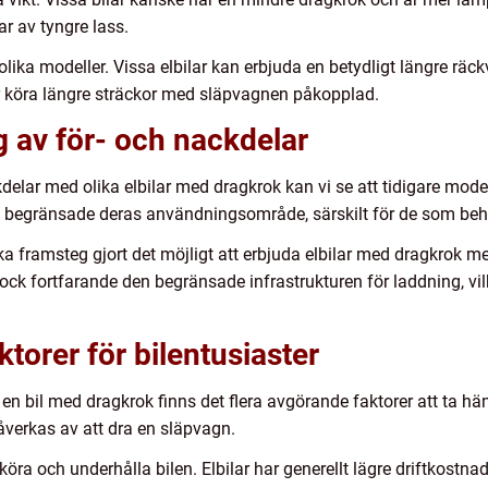
ar av tyngre lass.
lika modeller. Vissa elbilar kan erbjuda en betydligt längre räck
 köra längre sträckor med släpvagnen påkopplad.
 av för- och nackdelar
kdelar med olika elbilar med dragkrok kan vi se att tidigare mode
 begränsade deras användningsområde, särskilt för de som beh
 framsteg gjort det möjligt att erbjuda elbilar med dragkrok me
ock fortfarande den begränsade infrastrukturen för laddning, vi
torer för bilentusiaster
en bil med dragkrok finns det flera avgörande faktorer att ta hänsy
åverkas av att dra en släpvagn.
öra och underhålla bilen. Elbilar har generellt lägre driftkostnad