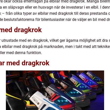
ärare ökar också efterfrågan på elbilar med dragkrok. Många bilent
n släpvagn eller en husvagn när de investerar i en elbil. I denn
– från olika typer av elbilar med dragkrok till deras prestanda 
 beslutsfaktorerna för bilentusiaster när de väljer en bil med d
r med dragkrok
r utrustade med en dragkrok, vilket ger ägarna möjlighet att dra
a elbilar med dragkrok på marknaden, men i takt med att teknike
eller med denna funktion.
lar med dragkrok