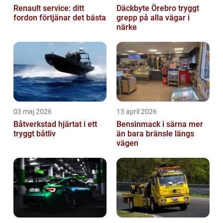
Renault service: ditt
Däckbyte Örebro tryggt
fordon förtjänar det bästa
grepp på alla vägar i
närke
03 maj 2026
13 april 2026
Båtverkstad hjärtat i ett
Bensinmack i särna mer
tryggt båtliv
än bara bränsle längs
vägen