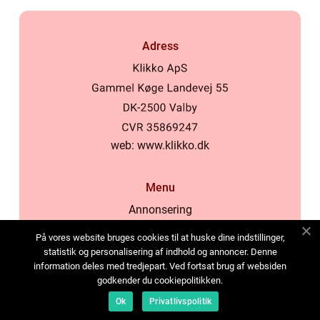
Adress
web:
www.klikko.dk
Menu
Annonsering
Om oss
På vores website bruges cookies til at huske dine indstillinger,
Cookies
statistik og personalisering af indhold og annoncer. Denne
information deles med tredjepart. Ved fortsat brug af websiden
Kontakta oss
godkender du cookiepolitikken.
Sitemap
Ok
Privatlivspolitik