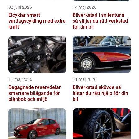
02 juni 2026
14 maj 2026
Elcyklar smart
Bilverkstad i sollentuna
vardagscykling med extra
så väljer du rätt verkstad
kraft
för din bil
11 maj 2026
11 maj 2026
Begagnade reservdelar
Bilverkstad skövde så
smartare bilägande för
hittar du rätt hjälp för din
plånbok och miljö
bil