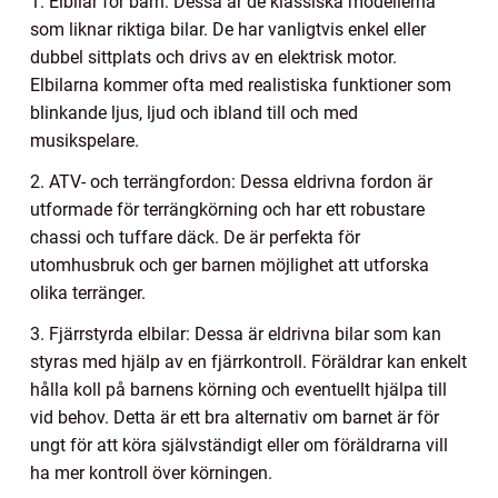
1. Elbilar för barn: Dessa är de klassiska modellerna
som liknar riktiga bilar. De har vanligtvis enkel eller
dubbel sittplats och drivs av en elektrisk motor.
Elbilarna kommer ofta med realistiska funktioner som
blinkande ljus, ljud och ibland till och med
musikspelare.
2. ATV- och terrängfordon: Dessa eldrivna fordon är
utformade för terrängkörning och har ett robustare
chassi och tuffare däck. De är perfekta för
utomhusbruk och ger barnen möjlighet att utforska
olika terränger.
3. Fjärrstyrda elbilar: Dessa är eldrivna bilar som kan
styras med hjälp av en fjärrkontroll. Föräldrar kan enkelt
hålla koll på barnens körning och eventuellt hjälpa till
vid behov. Detta är ett bra alternativ om barnet är för
ungt för att köra självständigt eller om föräldrarna vill
ha mer kontroll över körningen.