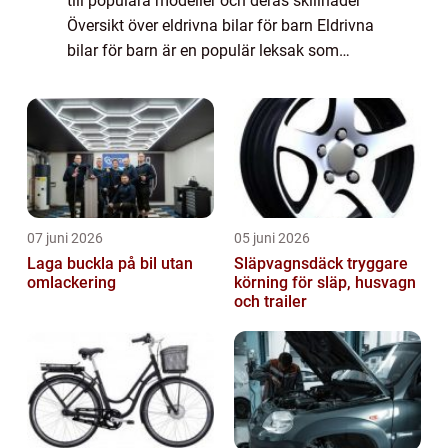
till populära modeller och deras skillnader
Översikt över eldrivna bilar för barn Eldrivna
bilar för barn är en populär leksak som
erbjuder en realistisk körupplevelse för unga
bilentusiaster. Dessa b...
07 juni 2026
05 juni 2026
Laga buckla på bil utan
Släpvagnsdäck tryggare
omlackering
körning för släp, husvagn
och trailer