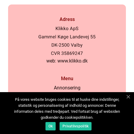
Adress
web:
www.klikko.dk
Menu
Annonsering
Om oss
På vores website bruges cookies til at huske dine indstillinger,
Cookies
statistik og personalisering af indhold og annoncer. Denne
information deles med tredjepart. Ved fortsat brug af websiden
Kontakta oss
godkender du cookiepolitikken.
Sitemap
Ok
Privatlivspolitik