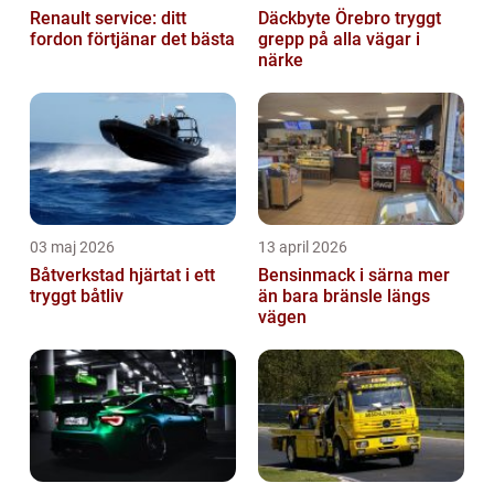
Renault service: ditt
Däckbyte Örebro tryggt
fordon förtjänar det bästa
grepp på alla vägar i
närke
03 maj 2026
13 april 2026
Båtverkstad hjärtat i ett
Bensinmack i särna mer
tryggt båtliv
än bara bränsle längs
vägen