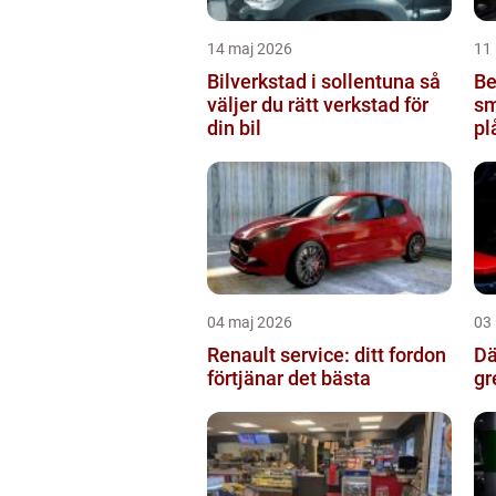
14 maj 2026
11
Bilverkstad i sollentuna så
Be
väljer du rätt verkstad för
sm
din bil
pl
04 maj 2026
03
Renault service: ditt fordon
Däc
förtjänar det bästa
gr