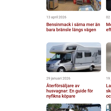
13 april 2026
02 
Bensinmack i särna mer än
Mo
bara bränsle längs vägen
ef
29 januari 2026
19 
Återförsäljare av
Lasts
husvagnar: En guide för
sk
nyfikna köpare
oc