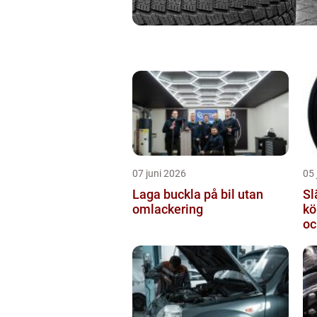
07 juni 2026
05 
Laga buckla på bil utan
Slä
omlackering
kö
oc