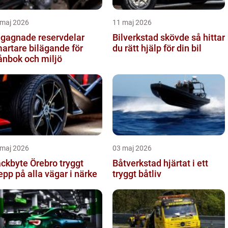
 maj 2026
11 maj 2026
gagnade reservdelar
Bilverkstad skövde så hittar
artare bilägande för
du rätt hjälp för din bil
ånbok och miljö
 maj 2026
03 maj 2026
kbyte Örebro tryggt
Båtverkstad hjärtat i ett
epp på alla vägar i närke
tryggt båtliv