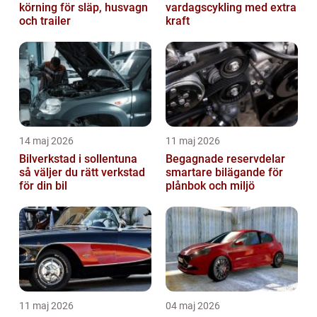
körning för släp, husvagn
vardagscykling med extra
och trailer
kraft
14 maj 2026
11 maj 2026
Bilverkstad i sollentuna
Begagnade reservdelar
så väljer du rätt verkstad
smartare bilägande för
för din bil
plånbok och miljö
11 maj 2026
04 maj 2026