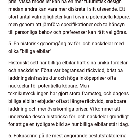
pris. Vissa modeller kan ha en mer futuristisk design
medan andra kan vara mer diskreta i sitt utseende. Ett
stort antal valmöjligheter kan förvirra potentiella köpare,
men genom att jämföra specifikationer och ta hänsyn
till personliga behov och preferenser kan rätt val göras.
5. En historisk genomgång av för- och nackdelar med
olika ”billiga elbilar”
Historiskt sett har billiga elbilar haft sina unika fördelar
och nackdelar. Förut var begränsad räckvidd, brist på
laddningsinfrastruktur och höga inköpspriser ofta
nackdelar för potentiella köpare. Men
teknikutvecklingen har gjort stora framsteg, och dagens
billiga elbilar erbjuder oftast längre räckvidd, snabbare
laddning och mer överkomliga priser. Vi kommer att
undersöka dessa historiska för- och nackdelar grundligt
för att ge en tydligare bild av hur billiga elbilar står idag.
6. Fokusering på de mest avgörande beslutsfaktorerna