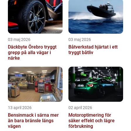
03 maj 2026
03 maj 2026
Däckbyte Örebro tryggt
Båtverkstad hjärtat i ett
grepp på alla vägar i
tryggt båtliv
närke
13 april 2026
02 april 2026
Bensinmack i särna mer
Motoroptimering för
än bara bränsle längs
säker effekt och lägre
vägen
förbrukning