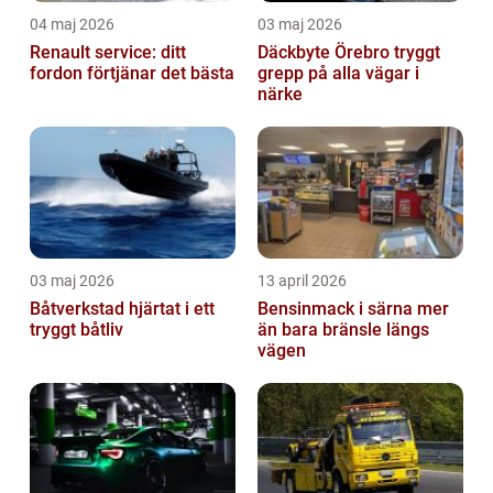
04 maj 2026
03 maj 2026
Renault service: ditt
Däckbyte Örebro tryggt
fordon förtjänar det bästa
grepp på alla vägar i
närke
03 maj 2026
13 april 2026
Båtverkstad hjärtat i ett
Bensinmack i särna mer
tryggt båtliv
än bara bränsle längs
vägen