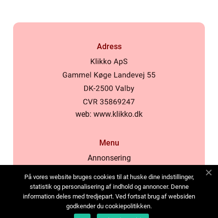
Adress
web:
www.klikko.dk
Menu
Annonsering
Om oss
På vores website bruges cookies til at huske dine indstillinger,
Cookies
statistik og personalisering af indhold og annoncer. Denne
information deles med tredjepart. Ved fortsat brug af websiden
Kontakta oss
godkender du cookiepolitikken.
Sitemap