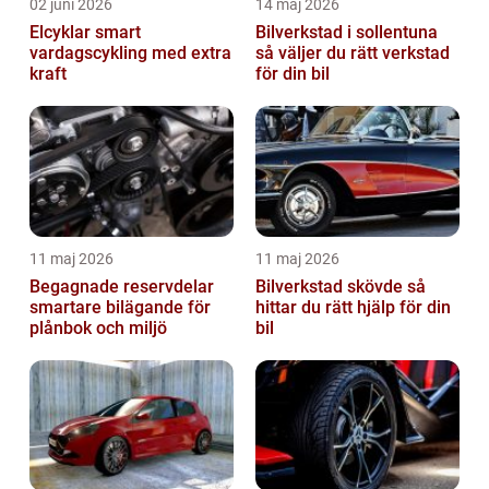
02 juni 2026
14 maj 2026
Elcyklar smart
Bilverkstad i sollentuna
vardagscykling med extra
så väljer du rätt verkstad
kraft
för din bil
11 maj 2026
11 maj 2026
Begagnade reservdelar
Bilverkstad skövde så
smartare bilägande för
hittar du rätt hjälp för din
plånbok och miljö
bil