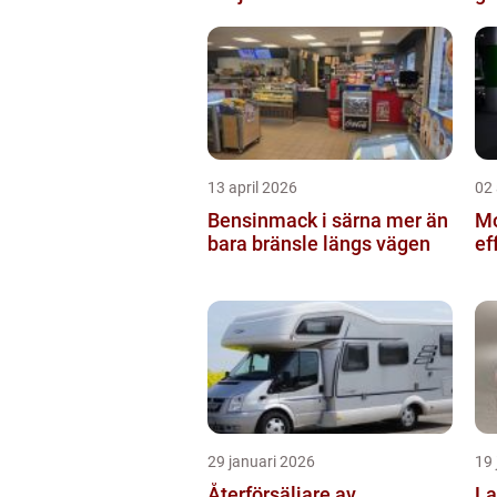
13 april 2026
02 
Bensinmack i särna mer än
Mo
bara bränsle längs vägen
ef
29 januari 2026
19 
Återförsäljare av
Lasts