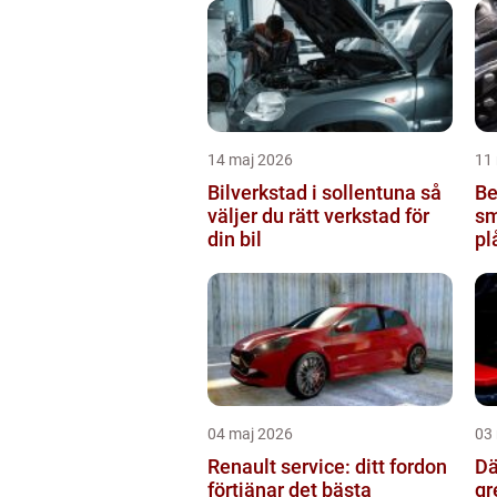
14 maj 2026
11
Bilverkstad i sollentuna så
Be
väljer du rätt verkstad för
sm
din bil
pl
04 maj 2026
03
Renault service: ditt fordon
Däc
förtjänar det bästa
gr