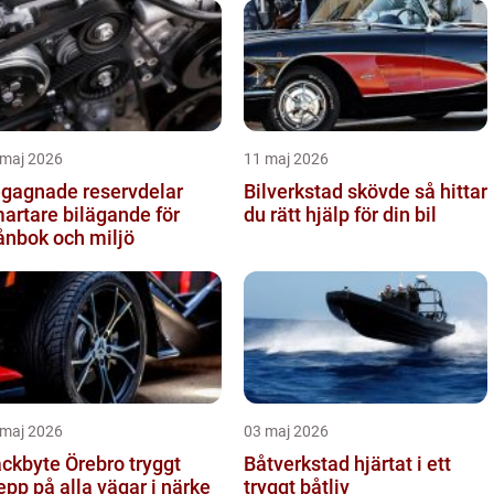
 maj 2026
11 maj 2026
gagnade reservdelar
Bilverkstad skövde så hittar
artare bilägande för
du rätt hjälp för din bil
ånbok och miljö
 maj 2026
03 maj 2026
kbyte Örebro tryggt
Båtverkstad hjärtat i ett
epp på alla vägar i närke
tryggt båtliv