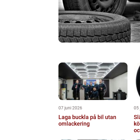
07 juni 2026
05 
Laga buckla på bil utan
Slä
omlackering
kö
oc