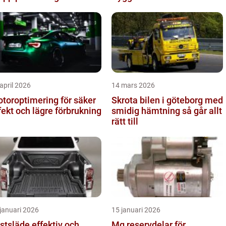
april 2026
14 mars 2026
toroptimering för säker
Skrota bilen i göteborg med
fekt och lägre förbrukning
smidig hämtning så går allt
rätt till
januari 2026
15 januari 2026
läde effektiv och
Mg reservdelar för