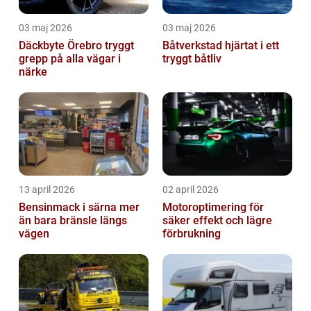
03 maj 2026
03 maj 2026
Däckbyte Örebro tryggt
Båtverkstad hjärtat i ett
grepp på alla vägar i
tryggt båtliv
närke
13 april 2026
02 april 2026
Bensinmack i särna mer
Motoroptimering för
än bara bränsle längs
säker effekt och lägre
vägen
förbrukning