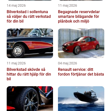
14 maj 2026
11 maj 2026
Bilverkstad i sollentuna
Begagnade reservdelar
så väljer du rätt verkstad
smartare bilägande för
för din bil
plånbok och miljö
11 maj 2026
04 maj 2026
Bilverkstad skövde så
Renault service: ditt
hittar du rätt hjälp för din
fordon förtjänar det bästa
bil