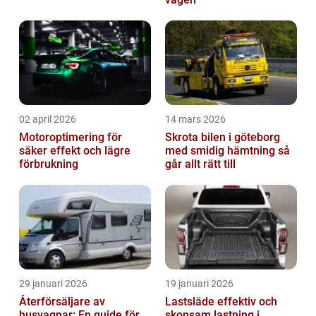
02 april 2026
14 mars 2026
Motoroptimering för
Skrota bilen i göteborg
säker effekt och lägre
med smidig hämtning så
förbrukning
går allt rätt till
29 januari 2026
19 januari 2026
Återförsäljare av
Lastsläde effektiv och
husvagnar: En guide för
skonsam lastning i