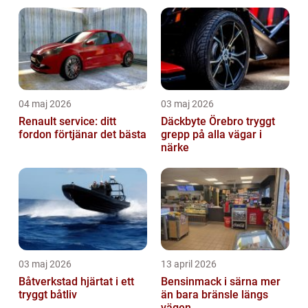
04 maj 2026
03 maj 2026
Renault service: ditt
Däckbyte Örebro tryggt
fordon förtjänar det bästa
grepp på alla vägar i
närke
03 maj 2026
13 april 2026
Båtverkstad hjärtat i ett
Bensinmack i särna mer
tryggt båtliv
än bara bränsle längs
vägen