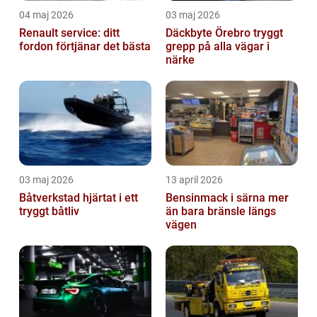
04 maj 2026
03 maj 2026
Renault service: ditt
Däckbyte Örebro tryggt
fordon förtjänar det bästa
grepp på alla vägar i
närke
03 maj 2026
13 april 2026
Båtverkstad hjärtat i ett
Bensinmack i särna mer
tryggt båtliv
än bara bränsle längs
vägen