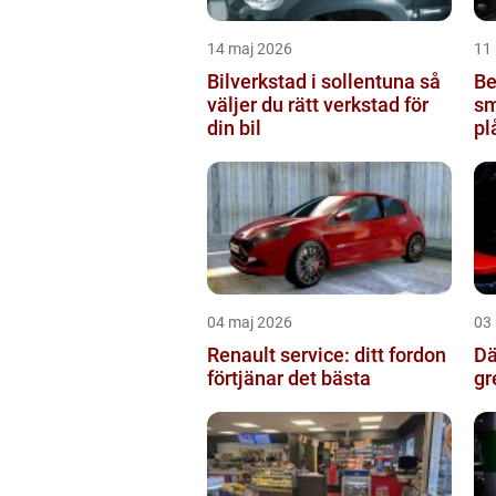
14 maj 2026
11
Bilverkstad i sollentuna så
Be
väljer du rätt verkstad för
sm
din bil
pl
04 maj 2026
03
Renault service: ditt fordon
Däc
förtjänar det bästa
gr