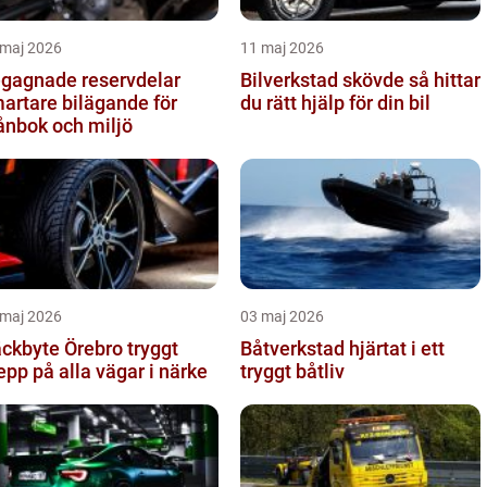
 maj 2026
11 maj 2026
gagnade reservdelar
Bilverkstad skövde så hittar
artare bilägande för
du rätt hjälp för din bil
ånbok och miljö
 maj 2026
03 maj 2026
kbyte Örebro tryggt
Båtverkstad hjärtat i ett
epp på alla vägar i närke
tryggt båtliv