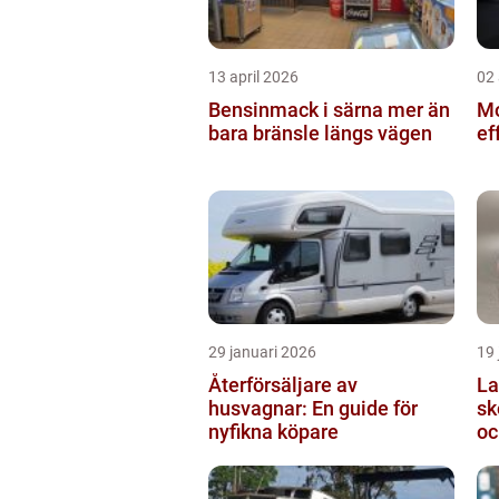
13 april 2026
02 
Bensinmack i särna mer än
Mo
bara bränsle längs vägen
ef
29 januari 2026
19 
Återförsäljare av
Lasts
husvagnar: En guide för
sk
nyfikna köpare
oc