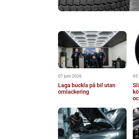
07 juni 2026
05 
Laga buckla på bil utan
Slä
omlackering
kö
oc