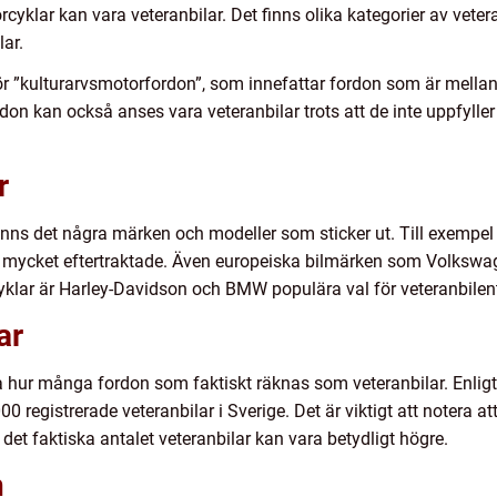
cyklar kan vara veteranbilar. Det finns olika kategorier av veteran
ar.
 för ”kulturarvsmotorfordon”, som innefattar fordon som är mell
rdon kan också anses vara veteranbilar trots att de inte uppfyller 
r
finns det några märken och modeller som sticker ut. Till exempe
mycket eftertraktade. Även europeiska bilmärken som Volkswag
cyklar är Harley-Davidson och BMW populära val för veteranbilent
ar
a hur många fordon som faktiskt räknas som veteranbilar. Enligt
0 registrerade veteranbilar i Sverige. Det är viktigt att notera 
det faktiska antalet veteranbilar kan vara betydligt högre.
n