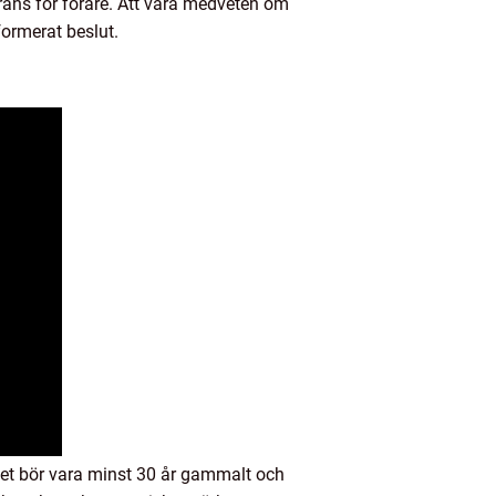
gräns för förare. Att vara medveten om
formerat beslut.
donet bör vara minst 30 år gammalt och