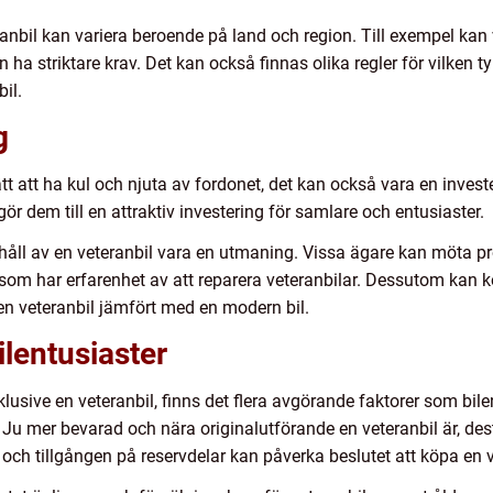
eranbil kan variera beroende på land och region. Till exempel kan
n ha striktare krav. Det kan också finnas olika regler för vilken
bil.
g
sätt att ha kul och njuta av fordonet, det kan också vara en invest
gör dem till en attraktiv investering för samlare och entusiaster.
ll av en veteranbil vara en utmaning. Vissa ägare kan möta prob
r som har erfarenhet av att reparera veteranbilar. Dessutom kan 
 en veteranbil jämfört med en modern bil.
ilentusiaster
klusive en veteranbil, finns det flera avgörande faktorer som bilen
et. Ju mer bevarad och nära originalutförande en veteranbil är, d
och tillgången på reservdelar kan påverka beslutet att köpa en v