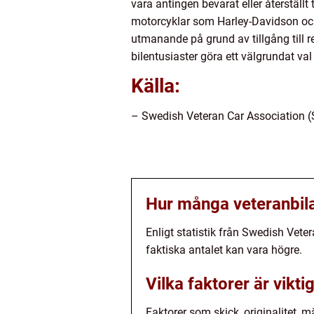
vara antingen bevarat eller återställ
motorcyklar som Harley-Davidson och
utmanande på grund av tillgång till r
bilentusiaster göra ett välgrundat val
Källa:
– Swedish Veteran Car Association 
Hur många veteranbilar
Enligt statistik från Swedish Vete
faktiska antalet kan vara högre.
Vilka faktorer är vikti
Faktorer som skick, originalitet, 