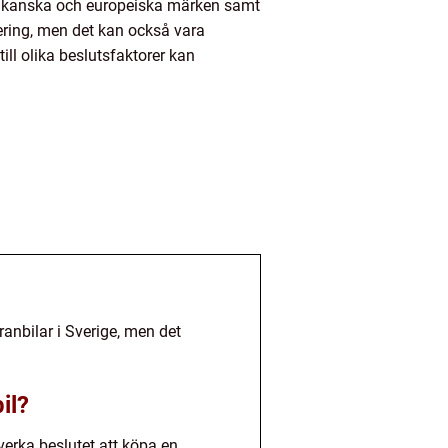
amerikanska och europeiska märken samt
ering, men det kan också vara
ll olika beslutsfaktorer kan
ranbilar i Sverige, men det
il?
verka beslutet att köpa en