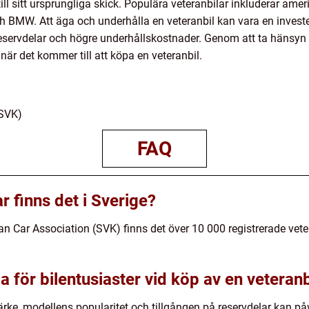
t till sitt ursprungliga skick. Populära veteranbilar inkluderar 
 BMW. Att äga och underhålla en veteranbil kan vara en invest
eservdelar och högre underhållskostnader. Genom att ta hänsyn ti
 när det kommer till att köpa en veteranbil.
(SVK)
FAQ
 finns det i Sverige?
ran Car Association (SVK) finns det över 10 000 registrerade vete
ga för bilentusiaster vid köp av en veteranb
märke, modellens popularitet och tillgången på reservdelar kan på