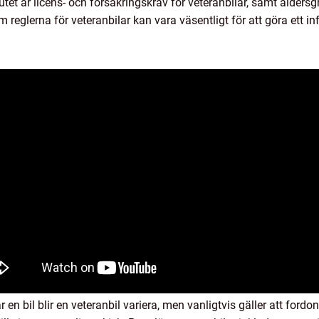
et är licens- och försäkringskrav för veteranbilar, samt ålders
reglerna för veteranbilar kan vara väsentligt för att göra ett in
 en bil blir en veteranbil variera, men vanligtvis gäller att for