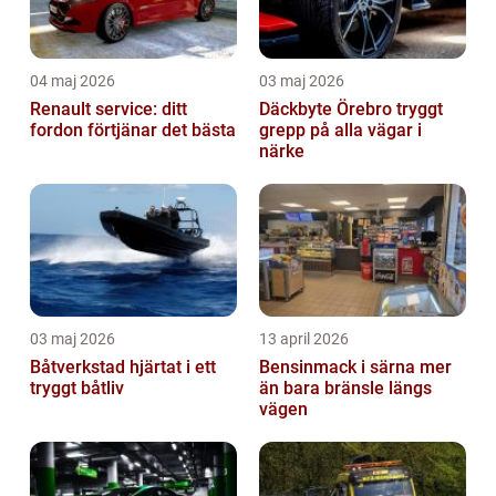
04 maj 2026
03 maj 2026
Renault service: ditt
Däckbyte Örebro tryggt
fordon förtjänar det bästa
grepp på alla vägar i
närke
03 maj 2026
13 april 2026
Båtverkstad hjärtat i ett
Bensinmack i särna mer
tryggt båtliv
än bara bränsle längs
vägen