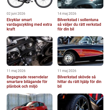
02 juni 2026
14 maj 2026
Elcyklar smart
Bilverkstad i sollentuna
vardagscykling med extra
så väljer du rätt verkstad
kraft
för din bil
11 maj 2026
11 maj 2026
Begagnade reservdelar
Bilverkstad skövde så
smartare bilägande för
hittar du rätt hjälp för din
plånbok och miljö
bil