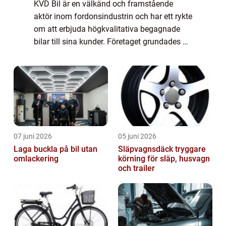
KVD Bil är en välkänd och framstående
aktör inom fordonsindustrin och har ett rykte
om att erbjuda högkvalitativa begagnade
bilar till sina kunder. Företaget grundades år
1994 och har sedan dess etablerat sig som
en ledande aktör inom branschen. I de...
07 juni 2026
05 juni 2026
Laga buckla på bil utan
Släpvagnsdäck tryggare
omlackering
körning för släp, husvagn
och trailer