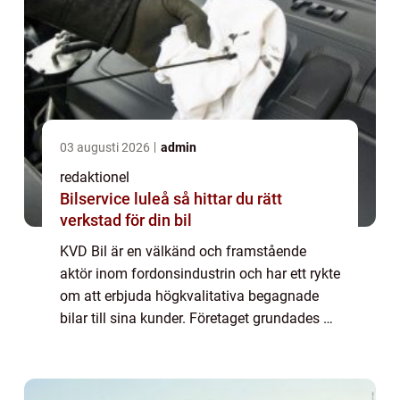
03 augusti 2026
admin
redaktionel
Bilservice luleå så hittar du rätt
verkstad för din bil
KVD Bil är en välkänd och framstående
aktör inom fordonsindustrin och har ett rykte
om att erbjuda högkvalitativa begagnade
bilar till sina kunder. Företaget grundades år
1994 och har sedan dess etablerat sig som
en ledande aktör inom branschen. I de...