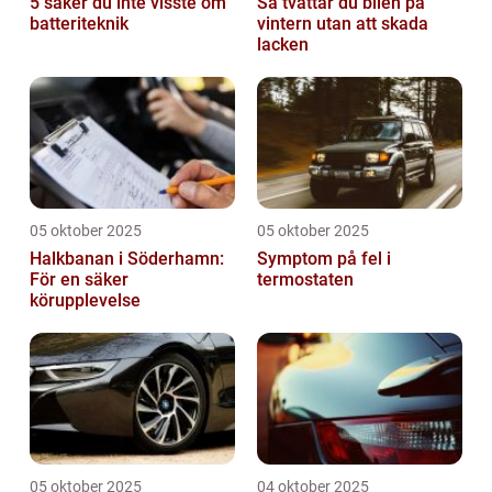
5 saker du inte visste om
Så tvättar du bilen på
batteriteknik
vintern utan att skada
lacken
05 oktober 2025
05 oktober 2025
Halkbanan i Söderhamn:
Symptom på fel i
För en säker
termostaten
körupplevelse
05 oktober 2025
04 oktober 2025