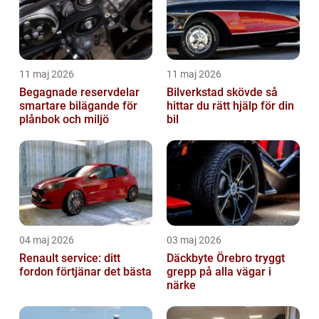
11 maj 2026
11 maj 2026
Begagnade reservdelar
Bilverkstad skövde så
smartare bilägande för
hittar du rätt hjälp för din
plånbok och miljö
bil
04 maj 2026
03 maj 2026
Renault service: ditt
Däckbyte Örebro tryggt
fordon förtjänar det bästa
grepp på alla vägar i
närke