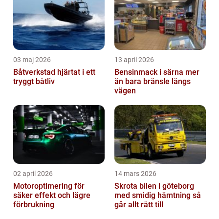
03 maj 2026
13 april 2026
Båtverkstad hjärtat i ett
Bensinmack i särna mer
tryggt båtliv
än bara bränsle längs
vägen
02 april 2026
14 mars 2026
Motoroptimering för
Skrota bilen i göteborg
säker effekt och lägre
med smidig hämtning så
förbrukning
går allt rätt till