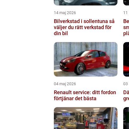
14 maj 2026
11
Bilverkstad i sollentuna så
Be
väljer du rätt verkstad för
sm
din bil
pl
04 maj 2026
03
Renault service: ditt fordon
Däc
förtjänar det bästa
gr