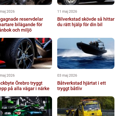
 maj 2026
11 maj 2026
gagnade reservdelar
Bilverkstad skövde så hittar
artare bilägande för
du rätt hjälp för din bil
ånbok och miljö
 maj 2026
03 maj 2026
kbyte Örebro tryggt
Båtverkstad hjärtat i ett
epp på alla vägar i närke
tryggt båtliv