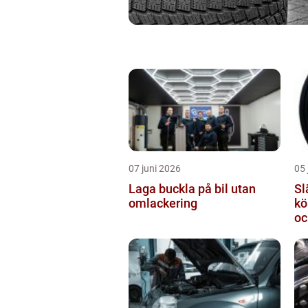
07 juni 2026
05 
Laga buckla på bil utan
Slä
omlackering
kö
oc