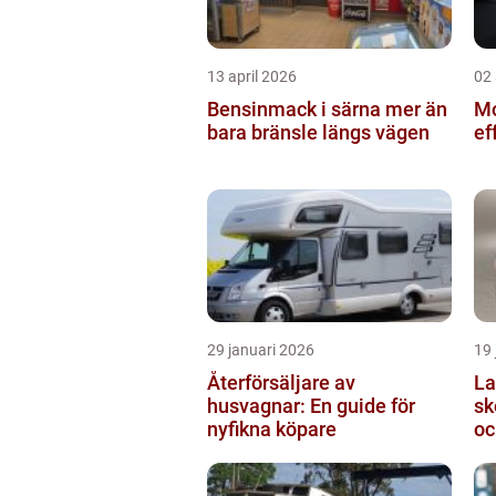
13 april 2026
02 
Bensinmack i särna mer än
Mo
bara bränsle längs vägen
ef
29 januari 2026
19 
Återförsäljare av
Lasts
husvagnar: En guide för
sk
nyfikna köpare
oc