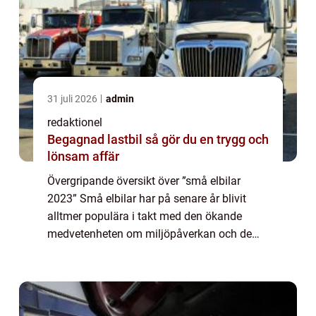
31 juli 2026
admin
redaktionel
Begagnad lastbil så gör du en trygg och
lönsam affär
Övergripande översikt över ”små elbilar
2023” Små elbilar har på senare år blivit
alltmer populära i takt med den ökande
medvetenheten om miljöpåverkan och de
stigande bränslepriserna. År 2023 kommer
dessa elbilar att ha nått en ny nivå a...