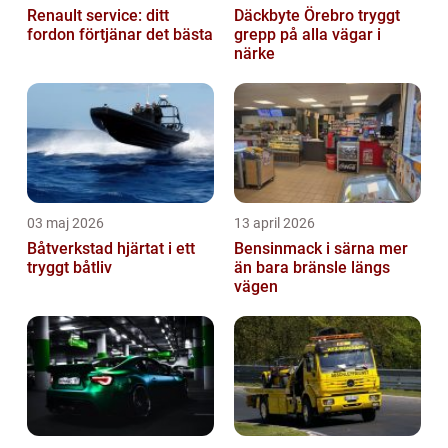
Renault service: ditt
Däckbyte Örebro tryggt
fordon förtjänar det bästa
grepp på alla vägar i
närke
03 maj 2026
13 april 2026
Båtverkstad hjärtat i ett
Bensinmack i särna mer
tryggt båtliv
än bara bränsle längs
vägen