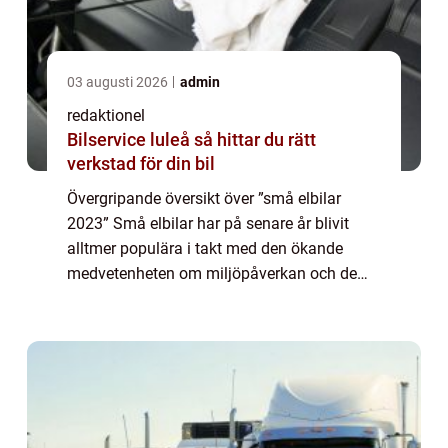
03 augusti 2026
admin
redaktionel
Bilservice luleå så hittar du rätt
verkstad för din bil
Övergripande översikt över ”små elbilar
2023” Små elbilar har på senare år blivit
alltmer populära i takt med den ökande
medvetenheten om miljöpåverkan och de
stigande bränslepriserna. År 2023 kommer
dessa elbilar att ha nått en ny nivå a...