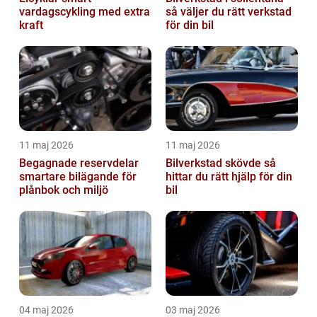
vardagscykling med extra
så väljer du rätt verkstad
kraft
för din bil
11 maj 2026
11 maj 2026
Begagnade reservdelar
Bilverkstad skövde så
smartare bilägande för
hittar du rätt hjälp för din
plånbok och miljö
bil
04 maj 2026
03 maj 2026