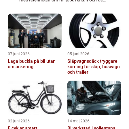
stigande bränslepriserna. År 2023 kommer
dessa elbilar att ha nått en ny nivå a...
07 juni 2026
05 juni 2026
Laga buckla på bil utan
Släpvagnsdäck tryggare
omlackering
körning för släp, husvagn
och trailer
02 juni 2026
14 maj 2026
Elcyklar smart
Bilverkstad i sollentuna