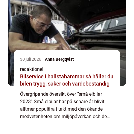
30 juli 2026
Anna Bergqvist
redaktionel
Bilservice i hallstahammar så håller du
bilen trygg, säker och värdebeständig
Övergripande översikt över ”små elbilar
2023” Små elbilar har på senare år blivit
alltmer populära i takt med den ökande
medvetenheten om miljöpåverkan och de
stigande bränslepriserna. År 2023 kommer
dessa elbilar att ha nått en ny nivå a...