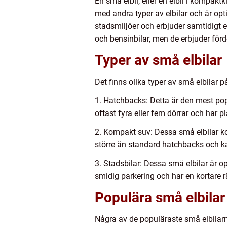
En små elbil, eller en elbil i kompaktk
med andra typer av elbilar och är op
stadsmiljöer och erbjuder samtidigt e
och bensinbilar, men de erbjuder för
Typer av små elbilar
Det finns olika typer av små elbilar 
1. Hatchbacks: Detta är den mest pop
oftast fyra eller fem dörrar och har 
2. Kompakt suv: Dessa små elbilar ko
större än standard hatchbacks och k
3. Stadsbilar: Dessa små elbilar är o
smidig parkering och har en kortare rä
Populära små elbilar
Några av de populäraste små elbilar