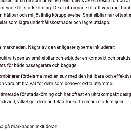
lassen, är en bil som drivs helt eller delvis av el. Dessa fordon är
timerade för stadskörning. De är utformade för att vara mer han
n hållbar och miljövänlig körupplevelse. Små elbilar har oftast en
delar som lägre underhållskostnader och lägre utsläpp.
på marknaden. Några av de vanligaste typerna inkluderar:
ulära typen av små elbilar och erbjuder en kompakt och prakti
plats för både passagerare och bagage.
mbinerar fördelarna med en suv med den hållbara och effektiva t
an vara ett bra val för dem som behöver extra utrymme.
ptimerade för stadskörning och har oftast en ultrakompakt design
ckvidd, vilket gör dem perfekta för korta resor i stadsmiljöer.
na på marknaden inkluderar: