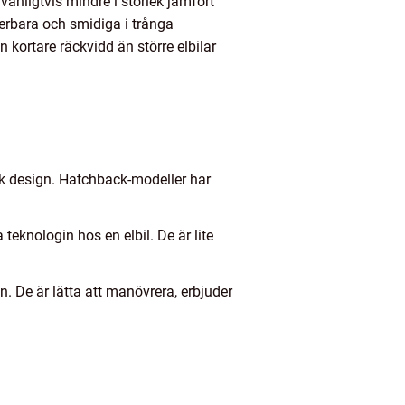
 vanligtvis mindre i storlek jämfört
terbara och smidiga i trånga
 kortare räckvidd än större elbilar
sk design. Hatchback-modeller har
eknologin hos en elbil. De är lite
. De är lätta att manövrera, erbjuder