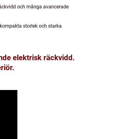
e räckvidd och många avancerade
n kompakta storlek och starka
de elektrisk räckvidd.
riör.