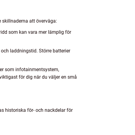
e skillnaderna att överväga:
kvidd som kan vara mer lämplig för
 och laddningstid. Större batterier
oner som infotainmentsystem,
iktigast för dig när du väljer en små
as historiska för- och nackdelar för