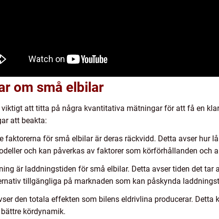
ar om små elbilar
 viktigt att titta på några kvantitativa mätningar för att få en kl
ar att beakta:
faktorerna för små elbilar är deras räckvidd. Detta avser hur l
modeller och kan påverkas av faktorer som körförhållanden och a
ng är laddningstiden för små elbilar. Detta avser tiden det tar at
alternativ tillgängliga på marknaden som kan påskynda laddningst
avser den totala effekten som bilens eldrivlina producerar. Dett
 bättre kördynamik.