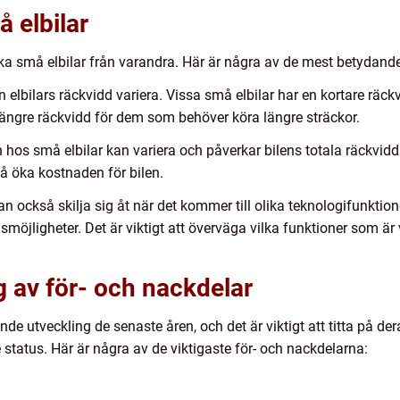
 elbilar
olika små elbilar från varandra. Här är några av de mest betydand
elbilars räckvidd variera. Vissa små elbilar har en kortare räc
ängre räckvidd för dem som behöver köra längre sträckor.
n hos små elbilar kan variera och påverkar bilens totala räckvidd
å öka kostnaden för bilen.
an också skilja sig åt när det kommer till olika teknologifunkti
öjligheter. Det är viktigt att överväga vilka funktioner som är v
 av för- och nackdelar
e utveckling de senaste åren, och det är viktigt att titta på der
 status. Här är några av de viktigaste för- och nackdelarna: