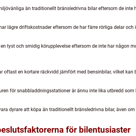
ljövänliga än traditionellt bränsledrivna bilar eftersom de inte 
har lägre driftskostnader eftersom de har färre rörliga delar och
r en tyst och smidig körupplevelse eftersom de inte har någon mot
 oftast en kortare räckvidd jämfört med bensinbilar, vilket kan
uren för snabbladdningsstationer är ännu inte lika utbredd som 
vara dyrare att köpa än traditionellt bränsledrivna bilar, även
slutsfaktorerna för bilentusiaster