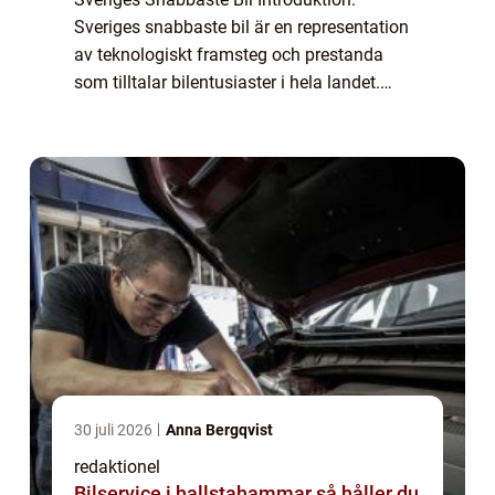
Sveriges snabbaste bil är en representation
av teknologiskt framsteg och prestanda
som tilltalar bilentusiaster i hela landet.
Denna artikel kommer att utforska
bilmodeller som har fått rykte som Sveriges
snabbast...
30 juli 2026
Anna Bergqvist
redaktionel
Bilservice i hallstahammar så håller du