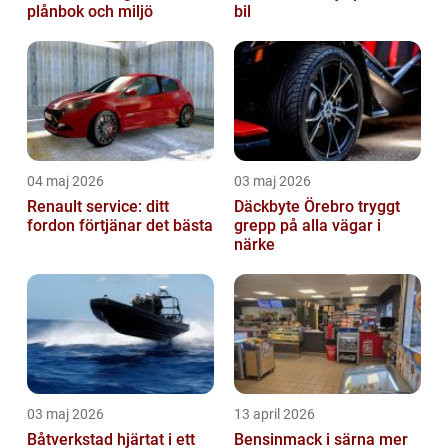
plånbok och miljö
bil
04 maj 2026
03 maj 2026
Renault service: ditt
Däckbyte Örebro tryggt
fordon förtjänar det bästa
grepp på alla vägar i
närke
03 maj 2026
13 april 2026
Båtverkstad hjärtat i ett
Bensinmack i särna mer