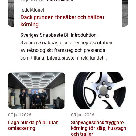
redaktionel
Däck grunden för säker och hållbar
körning
Sveriges Snabbaste Bil Introduktion:
Sveriges snabbaste bil är en representation
av teknologiskt framsteg och prestanda
som tilltalar bilentusiaster i hela landet.
Denna artikel kommer att utforska
bilmodeller som har fått rykte som Sveriges
snabbast...
07 juni 2026
05 juni 2026
Laga buckla på bil utan
Släpvagnsdäck tryggare
omlackering
körning för släp, husvagn
och trailer