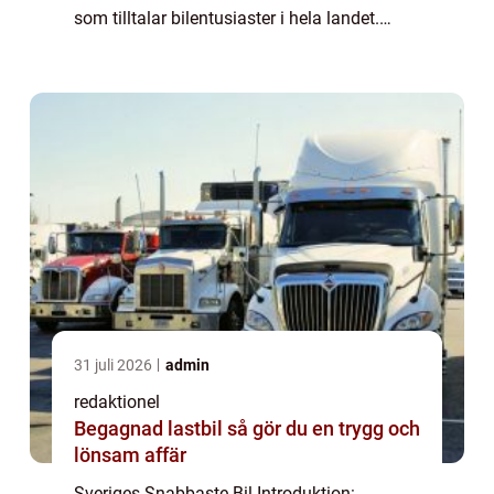
som tilltalar bilentusiaster i hela landet.
Denna artikel kommer att utforska
bilmodeller som har fått rykte som Sveriges
snabbast...
31 juli 2026
admin
redaktionel
Begagnad lastbil så gör du en trygg och
lönsam affär
Sveriges Snabbaste Bil Introduktion: