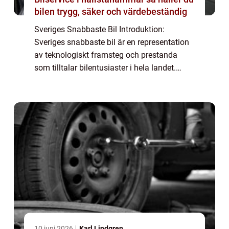
bilen trygg, säker och värdebeständig
Sveriges Snabbaste Bil Introduktion:
Sveriges snabbaste bil är en representation
av teknologiskt framsteg och prestanda
som tilltalar bilentusiaster i hela landet.
Denna artikel kommer att utforska
bilmodeller som har fått rykte som Sveriges
snabbast...
10 juni 2026
Karl Lindgren